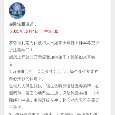
金刚法眼
说道：
2025年12月4日 上午10:30
恭敬顶礼南无仁波切大日如来王尊佛上师本尊空行
护法善神们！
感恩上师慈悲开示摄受加持弟子！愿解如来真实
义！
1.万法唯心生，芸芸众生芸芸心，每个众生都走在
自心投影的轨道上。
世俗凡夫俱生我执，宿世贪嗔痴慢疑五毒累积，在
假我单一层面心动即生二边，深陷轮回实相，《地
藏经》中说，南阎浮提众生，起心动念无不是罪无
不是过。
2，修行就是要至上依止，认知苦谛，分清敌我佛