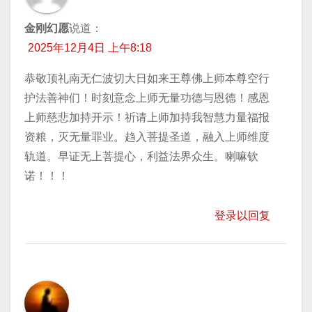
金刚幻愿
说道：
2025年12月4日 上午8:18
恭敬顶礼南无仁波切大日如来王尊佛上师本尊空行
护法善神们！时刻意念上师无量功德与恩德！感恩
上师慈悲加持开示！祈请上师加持我智慧力量福报
资粮，灭无量罪业。趋入菩提圣道，融入上师维度
轨道。早证无上菩提心，利益法界众生。喇嘛钦
诺！！！
登录以回复