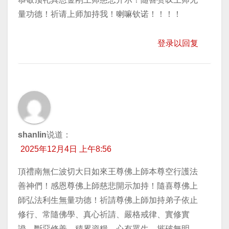
量功德！祈请上师加持我！喇嘛钦诺！！！！
登录以回复
shanlin
说道：
2025年12月4日 上午8:56
頂禮南無仁波切大日如來王尊佛上師本尊空行護法
善神們！感恩尊佛上師慈悲開示加持！隨喜尊佛上
師弘法利生無量功德！祈請尊佛上師加持弟子依止
修行、常隨佛學、真心祈請、嚴格戒律、實修實
證、斷惡修善、積累資糧、心有眾生、摧破無明、