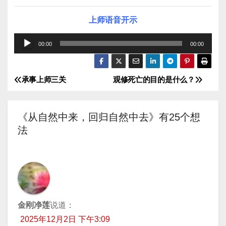
上师语音开示
音
00:00
00:00
频
播
承事上师三关
观修死亡的目的是什么？
文
放
器
章
《从自然中来，回归自然中去》有25个想
导
法
航
金刚净莲
说道：
2025年12月2日 下午3:09