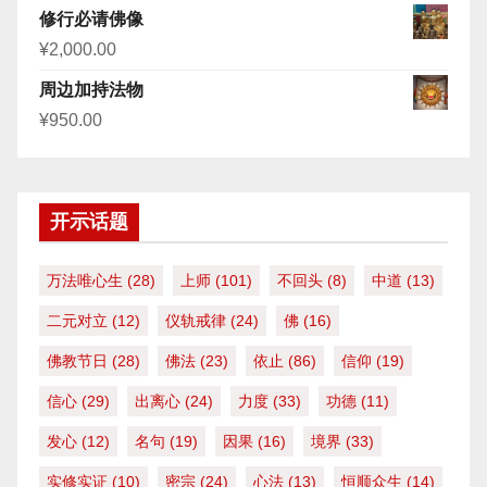
修行必请佛像
¥
2,000.00
周边加持法物
¥
950.00
开示话题
万法唯心生
(28)
上师
(101)
不回头
(8)
中道
(13)
二元对立
(12)
仪轨戒律
(24)
佛
(16)
佛教节日
(28)
佛法
(23)
依止
(86)
信仰
(19)
信心
(29)
出离心
(24)
力度
(33)
功德
(11)
发心
(12)
名句
(19)
因果
(16)
境界
(33)
实修实证
(10)
密宗
(24)
心法
(13)
恒顺众生
(14)