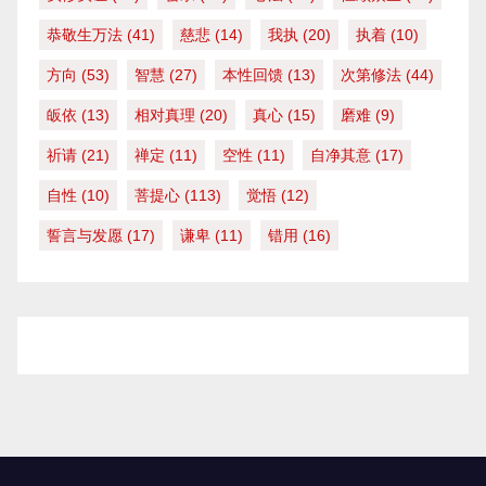
恭敬生万法
(41)
慈悲
(14)
我执
(20)
执着
(10)
方向
(53)
智慧
(27)
本性回馈
(13)
次第修法
(44)
皈依
(13)
相对真理
(20)
真心
(15)
磨难
(9)
祈请
(21)
禅定
(11)
空性
(11)
自净其意
(17)
自性
(10)
菩提心
(113)
觉悟
(12)
誓言与发愿
(17)
谦卑
(11)
错用
(16)