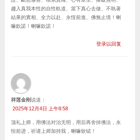
趨入真我本性的自性軌道、當下真心去做、不執著
結果的實相、全力以赴、永恆前進、佛無止境！喇
嘛欽諾！喇嘛欽諾！
登录以回复
祥莲金刚
说道：
2025年12月4日 上午8:58
顶礼上师，用佛法对治无明，用后再舍掉佛法，永
恒前进，祈请上师加持我，喇嘛钦锘！