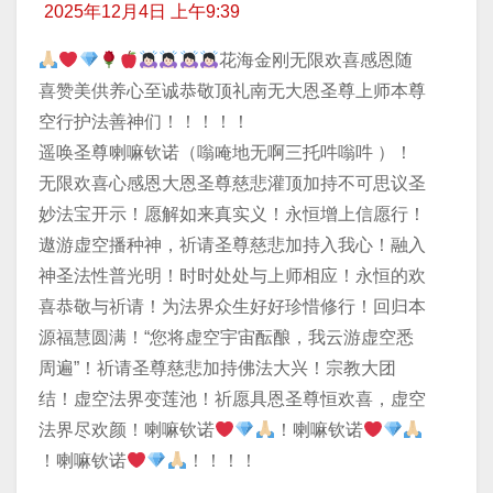
2025年12月4日 上午9:39
花海金刚无限欢喜感恩随
喜赞美供养心至诚恭敬顶礼南无大恩圣尊上师本尊
空行护法善神们！！！！！
遥唤圣尊喇嘛钦诺（嗡唵地无啊三托吽嗡吽 ）！
无限欢喜心感恩大恩圣尊慈悲灌顶加持不可思议圣
妙法宝开示！愿解如来真实义！永恒增上信愿行！
遨游虚空播种神，祈请圣尊慈悲加持入我心！融入
神圣法性普光明！时时处处与上师相应！永恒的欢
喜恭敬与祈请！为法界众生好好珍惜修行！回归本
源福慧圆满！“您将虚空宇宙酝酿，我云游虚空悉
周遍”！祈请圣尊慈悲加持佛法大兴！宗教大团
结！虚空法界变莲池！祈愿具恩圣尊恒欢喜，虚空
法界尽欢颜！喇嘛钦诺
！喇嘛钦诺
！喇嘛钦诺
！！！！