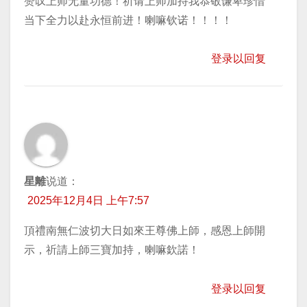
赞叹上师无量功德！祈请上师加持我恭敬谦卑珍惜
当下全力以赴永恒前进！喇嘛钦诺！！！！
登录以回复
星離
说道：
2025年12月4日 上午7:57
頂禮南無仁波切大日如來王尊佛上師，感恩上師開
示，祈請上師三寶加持，喇嘛欽諾！
登录以回复