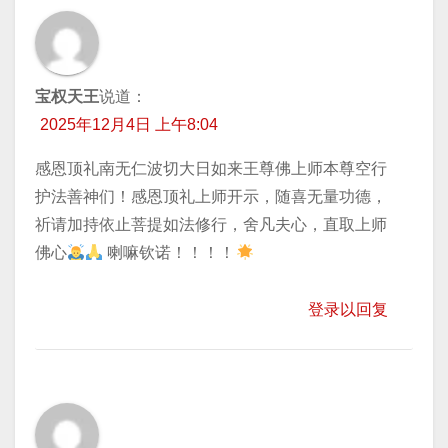
宝权天王
说道：
2025年12月4日 上午8:04
感恩顶礼南无仁波切大日如来王尊佛上师本尊空行
护法善神们！感恩顶礼上师开示，随喜无量功德，
祈请加持​依止菩提如法修行，舍凡夫心，直取上师
佛心
喇嘛钦诺！！！！
登录以回复