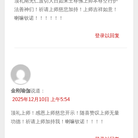
顶礼南无仁波切大日如来王尊佛上师本尊空行护
法善神们！祈请上师慈悲加持！上师吉祥如意！
喇嘛钦诺！！！！！！
登录以回复
金刚瑜伽
说道：
2025年12月10日 上午5:54
顶礼上师！感恩上师慈悲开示！随喜赞叹上师无量
功德！祈请上师加持我！喇嘛钦诺！！！！