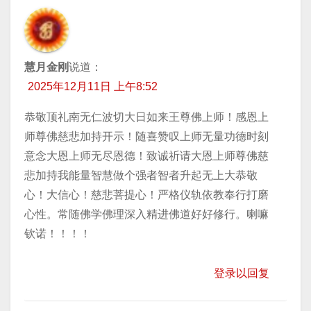
慧月金刚
说道：
2025年12月11日 上午8:52
恭敬顶礼南无仁波切大日如来王尊佛上师！感恩上
师尊佛慈悲加持开示！随喜赞叹上师无量功德时刻
意念大恩上师无尽恩德！致诚祈请大恩上师尊佛慈
悲加持我能量智慧做个强者智者升起无上大恭敬
心！大信心！慈悲菩提心！严格仪轨依教奉行打磨
心性。常随佛学佛理深入精进佛道好好修行。喇嘛
钦诺！！！！
登录以回复