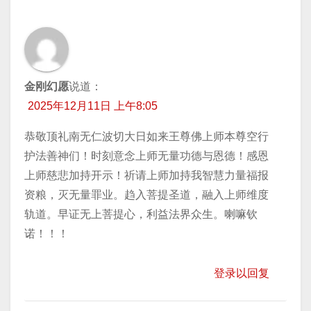
金刚幻愿
说道：
2025年12月11日 上午8:05
恭敬顶礼南无仁波切大日如来王尊佛上师本尊空行
护法善神们！时刻意念上师无量功德与恩德！感恩
上师慈悲加持开示！祈请上师加持我智慧力量福报
资粮，灭无量罪业。趋入菩提圣道，融入上师维度
轨道。早证无上菩提心，利益法界众生。喇嘛钦
诺！！！
登录以回复