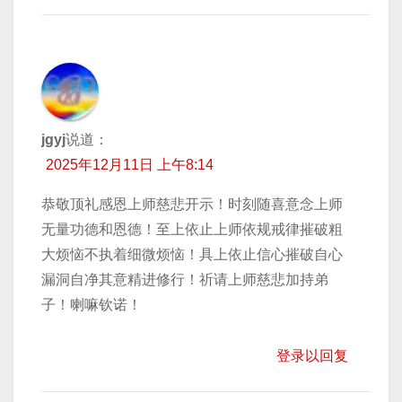
jgyj
说道：
2025年12月11日 上午8:14
恭敬顶礼感恩上师慈悲开示！时刻随喜意念上师
无量功德和恩德！至上依止上师依规戒律摧破粗
大烦恼不执着细微烦恼！具上依止信心摧破自心
漏洞自净其意精进修行！祈请上师慈悲加持弟
子！喇嘛钦诺！
登录以回复