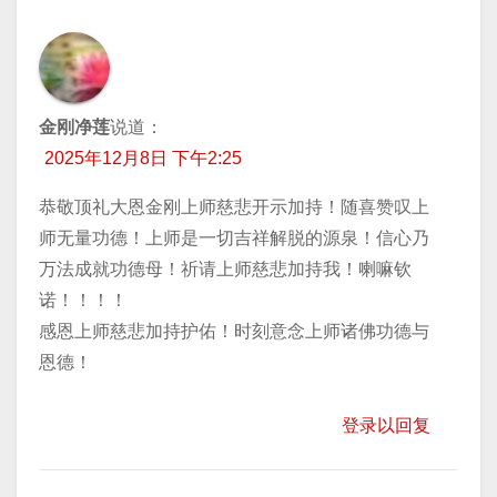
航
金刚净莲
说道：
2025年12月8日 下午2:25
恭敬顶礼大恩金刚上师慈悲开示加持！随喜赞叹上
师无量功德！上师是一切吉祥解脱的源泉！信心乃
万法成就功德母！祈请上师慈悲加持我！喇嘛钦
诺！！！！
感恩上师慈悲加持护佑！时刻意念上师诸佛功德与
恩德！
登录以回复