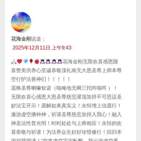
花海金刚
说道：
2025年12月11日 上午9:43
花海金刚无限欢喜感恩随
喜赞美供养心至诚恭敬顶礼南无大恩圣尊上师本尊
空行护法善神们！！！！！
遥唤圣尊喇嘛钦诺（嗡唵地无啊三托吽嗡吽 ）！
无限欢喜心感恩大恩圣尊慈悲灌顶加持不可思议圣
妙法宝开示！愿解如来真实义！永恒增上信愿行！
遨游虚空播种神，祈请圣尊慈悲加持入我心！融入
神圣法性普光明！时时处处与上师相应！永恒的欢
喜恭敬与祈请！为法界众生好好珍惜修行！回归本
源福慧圆满！“您将虚空宇宙酝酿，我云游虚空悉