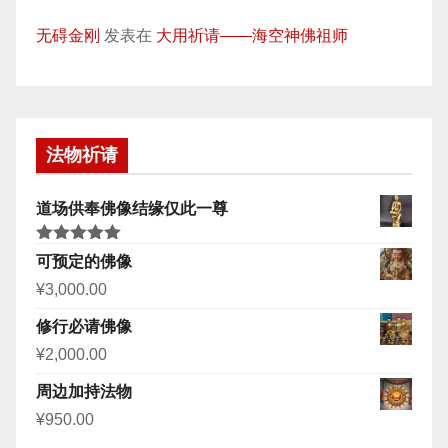
无碍金刚
发表在
大用祈请——海空神佛祖师
法物祈请
道场供奉佛像结缘仅此一尊
评分
5.00
可预定的佛像
&sol; 5
¥
3,000.00
修行必请佛像
¥
2,000.00
周边加持法物
¥
950.00