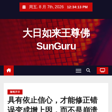
跳
周五. 8 月 7th, 2026
12:34:15 PM
至
内
容
大日如来王尊佛
SunGuru
随笔开示
具有依止信心，才能修正错
误变成增上因，而不是崩溃