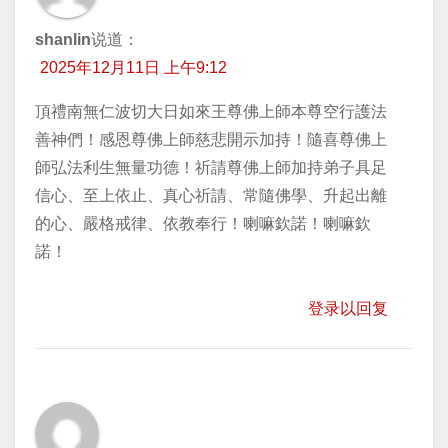
shanlin
说道：
2025年12月11日 上午9:12
頂禮南無仁波切大日如來王尊佛上師本尊空行護法
善神們！感恩尊佛上師慈悲開示加持！隨喜尊佛上
師弘法利生無量功德！祈請尊佛上師加持弟子具足
信心、至上依止、真心祈請、常隨佛學、升起出離
的心、嚴格戒律、依教奉行！喇嘛欽諾！喇嘛欽
諾！
登录以回复