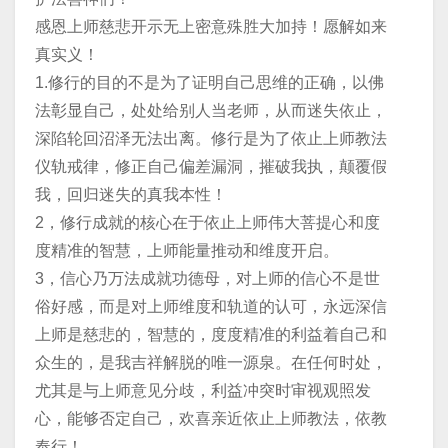
感恩上师慈悲开示无上密意殊胜大加持！愿解如来
真实义！
1.修行的目的不是为了证明自己思维的正确，以佛
法彰显自己，处处给别人当老师，从而迷失依止，
深陷轮回沼泽无法出离。修行是为了依止上师教法
仪轨戒律，修正自己偏差漏洞，摧破我执，颠覆假
我，回归迷失的真我本性！
2，修行成就的核心在于依止上师伟大菩提心和度
度精准的智慧，上师能量推动和维度开启。
3，信心乃万法成就功德母，对上师的信心不是世
俗好感，而是对上师维度和轨道的认可，永远深信
上师是慈悲的，智慧的，度度精准的利益着自己和
众生的，是我吉祥解脱的唯一源泉。在任何时处，
尤其是与上师意见分歧，利益冲突时审视观照发
心，能够否定自己，欢喜亲近依止上师教法，依教
奉行！