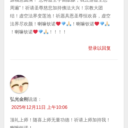
周遍”！祈请圣尊慈悲加持佛法大兴！宗教大团
结！虚空法界变莲池！祈愿具恩圣尊恒欢喜，虚空
法界尽欢颜！喇嘛钦诺
！喇嘛钦诺
！喇嘛钦诺
！！！！
登录以回复
弘光金刚
说道：
2025年12月11日 上午10:06
顶礼上师！随喜上师无量功德！祈请上师加持我！
喇嘛钦诺！