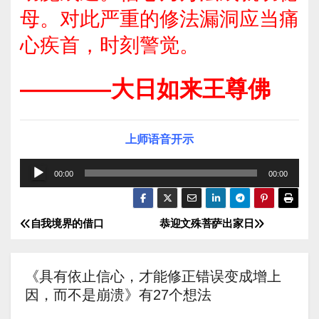
母。对此严重的修法漏洞应当痛
心疾首，时刻警觉。
————大日如来王尊佛
上师语音开示
音
00:00
00:00
频
播
自我境界的借口
恭迎文殊菩萨出家日
文
放
器
章
《具有依止信心，才能修正错误变成增上
导
因，而不是崩溃》有27个想法