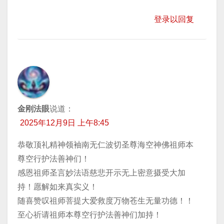
登录以回复
金刚法眼
说道：
2025年12月9日 上午8:45
恭敬顶礼精神领袖南无仁波切圣尊海空神佛祖师本
尊空行护法善神们！
感恩祖师圣言妙法语慈悲开示无上密意摄受大加
持！愿解如来真实义！
随喜赞叹祖师菩提大爱救度万物苍生无量功德！！
至心祈请祖师本尊空行护法善神们加持！