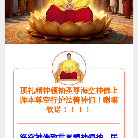
顶礼精神领袖圣尊海空神佛上
师本尊空行护法善神们！喇嘛
钦诺！！！！
海空神佛致世界精神领袖，民