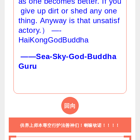
as one becomes better. If you
give up dirt or shed any one
thing. Anyway is that unsatisf
actory.） —-
HaiKongGodBuddha
——Sea-Sky-God-Buddha
Guru
回向
供养上师本尊空行护法善神们！喇嘛钦诺！！！！