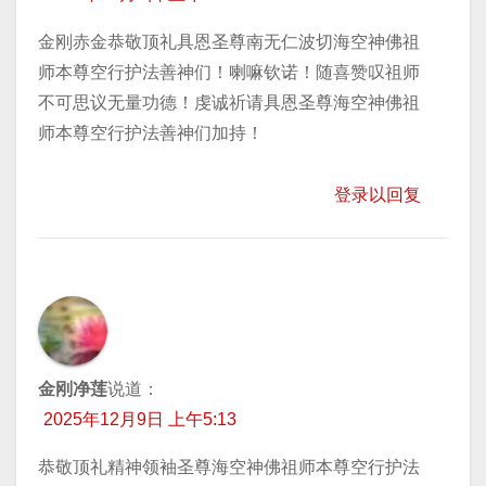
金刚赤金恭敬顶礼具恩圣尊南无仁波切海空神佛祖
师本尊空行护法善神们！喇嘛钦诺！随喜赞叹祖师
不可思议无量功德！虔诚祈请具恩圣尊海空神佛祖
师本尊空行护法善神们加持！
登录以回复
金刚净莲
说道：
2025年12月9日 上午5:13
恭敬顶礼精神领袖圣尊海空神佛祖师本尊空行护法