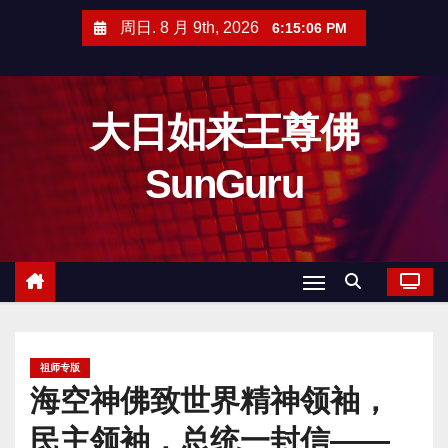
跳
周日. 8 月 9th, 2026
6:15:07 PM
至
内
容
大日如来王尊佛
SunGuru
祖师专版
海空神佛致世界精神领袖，
民主领袖，总统一封信——