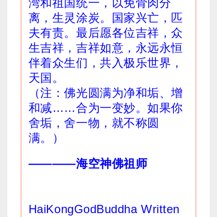
湾和祖国统一，以免骨肉分
离，生灵涂炭。国家兴亡，匹
夫有责。最后愿各位吉祥，众
生吉祥，吉祥如意，永远永恒
伴着众生们，共入极乐世界，
天国。
（注：佛光圆满为净和垢、增
和减……合为一变妙。如果你
舍垢，舍一物，就不称圆
满。）
————海空神佛祖师
HaiKongGodBuddha Written