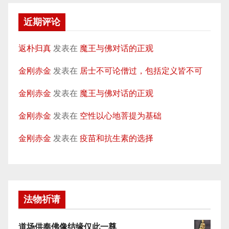
近期评论
返朴归真
发表在
魔王与佛对话的正观
金刚赤金
发表在
居士不可论僧过，包括定义皆不可
金刚赤金
发表在
魔王与佛对话的正观
金刚赤金
发表在
空性以心地菩提为基础
金刚赤金
发表在
疫苗和抗生素的选择
法物祈请
道场供奉佛像结缘仅此一尊