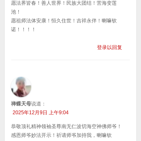
愿法界皆春！善人世界！民族大团结！苦海变莲
池！
愿祖师法体安康！恒久住世！吉祥永伴！喇嘛钦
诺！！！！
登录以回复
禅蝶天母
说道：
2025年12月9日 上午9:04
恭敬顶礼精神领袖圣尊南无仁波切海空神佛师爷！
感恩师爷妙法开示！祈请师爷加持我，喇嘛钦