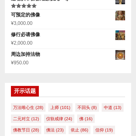
评分
5.00
可预定的佛像
&sol; 5
¥
3,000.00
修行必请佛像
¥
2,000.00
周边加持法物
¥
950.00
开示话题
万法唯心生
(28)
上师
(101)
不回头
(8)
中道
(13)
二元对立
(12)
仪轨戒律
(24)
佛
(16)
佛教节日
(28)
佛法
(23)
依止
(86)
信仰
(19)