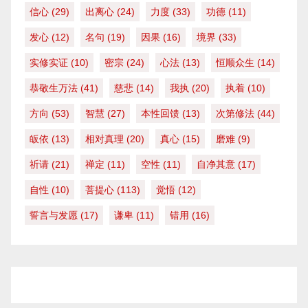
信心
(29)
出离心
(24)
力度
(33)
功德
(11)
发心
(12)
名句
(19)
因果
(16)
境界
(33)
实修实证
(10)
密宗
(24)
心法
(13)
恒顺众生
(14)
恭敬生万法
(41)
慈悲
(14)
我执
(20)
执着
(10)
方向
(53)
智慧
(27)
本性回馈
(13)
次第修法
(44)
皈依
(13)
相对真理
(20)
真心
(15)
磨难
(9)
祈请
(21)
禅定
(11)
空性
(11)
自净其意
(17)
自性
(10)
菩提心
(113)
觉悟
(12)
誓言与发愿
(17)
谦卑
(11)
错用
(16)