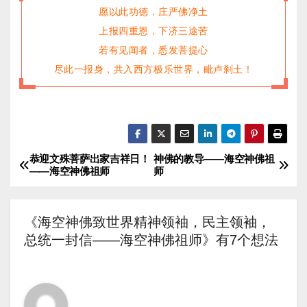
愿以此功德，庄严佛净土
上报四重恩，下济三途苦
若有见闻者，悉发菩提心
尽此一报身，共入西方极乐世界，毗卢刹土！
恭迎文殊菩萨出家吉祥日！
神佛的教导——海空神佛祖
文
——海空神佛祖师
师
章
导
《海空神佛致世界精神领袖，民主领袖，
总统一封信——海空神佛祖师》有7个想法
航