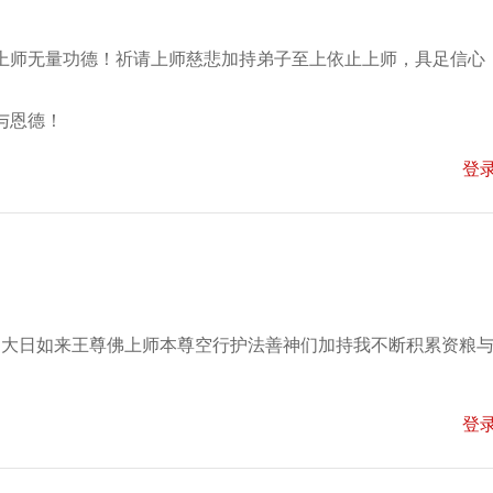
上师无量功德！祈请上师慈悲加持弟子至上依止上师，具足信心
与恩德！
登
切大日如来王尊佛上师本尊空行护法善神们加持我不断积累资粮
登