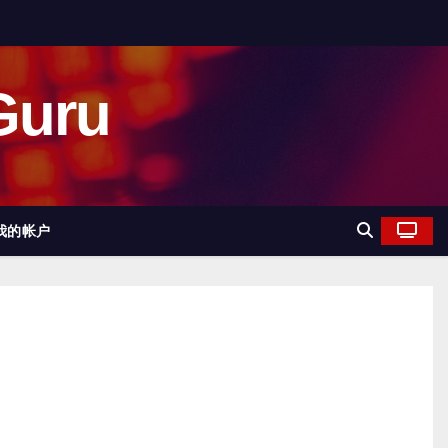
uru
我的帐户