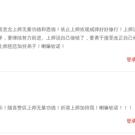
喜意念上师无量功德和恩德！依止上师依规戒律好好修行！上师
卑，要继续努力前进。上师说自己做错了，要勇于接受改正自己
上师慈悲加持弟子！喇嘛钦诺！
登
示！随喜赞叹上师无量功德！祈请上师加持我！喇嘛钦诺！！！
登