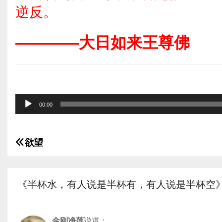
逆反。
————大日如来王尊佛
音
00:00
频
播
欲望
放
文
器
章
《半杯水，有人说是半杯有，有人说是半杯空》
导
航
金刚净莲
说道：