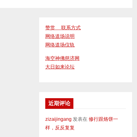
赞赏 联系方式
网络道场说明
网络道场仪轨
海空神佛慈济网
大日如来论坛
近期评论
zizaijingang
发表在
修行跟烙饼一
样，反反复复