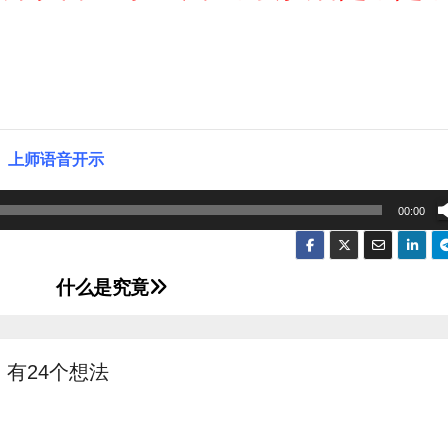
上师语音开示
00:00
什么是究竟
有24个想法