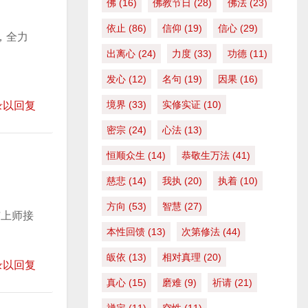
佛
(16)
佛教节日
(28)
佛法
(23)
增
高
依止
(86)
信仰
(19)
信心
(29)
，全力
或
出离心
(24)
力度
(33)
功德
(11)
降
发心
(12)
名句
(19)
因果
(16)
低
音
境界
(33)
实修实证
(10)
录以回复
量
密宗
(24)
心法
(13)
。
恒顺众生
(14)
恭敬生万法
(41)
慈悲
(14)
我执
(20)
执着
(10)
方向
(53)
智慧
(27)
与上师接
本性回馈
(13)
次第修法
(44)
皈依
(13)
相对真理
(20)
录以回复
真心
(15)
磨难
(9)
祈请
(21)