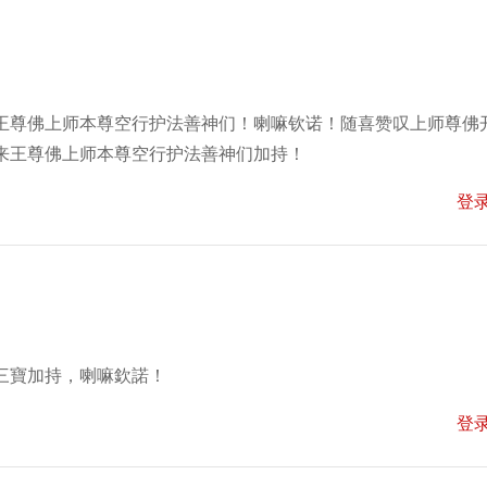
王尊佛上师本尊空行护法善神们！喇嘛钦诺！随喜赞叹上师尊佛
来王尊佛上师本尊空行护法善神们加持！
登
三寶加持，喇嘛欽諾！
登