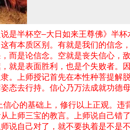
说是半杯空–大日如来王尊佛》半杯
。这有本质区别。有就是我们的信念
果，而是论信念。空就是丧失信心，
旗，就是表面胜利，也是个失败者。
奴隶。上师授记首先在本性种菩提解
满姿态去行持。信心乃万法成就功德
信心的基础上，修行以上正观。违
听从上师三宝的教言。上师说自己错
上师说自己对了，就不要执着是不是