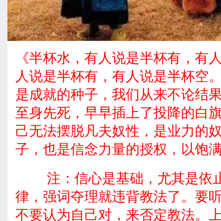
《半杯水，有人说是半杯有，有人
人说是半杯有，有人说是半杯空
是成就的种子，我们从来不论结
至身先死，早早插上了投降的白
己无法摆脱凡夫奴性，是业力的
子，也是信念力量的授权，以饱
注：信心是基础，尤其是依止
律，强词夺理就违背教法了。要
不要认为自己对，来否定教法。