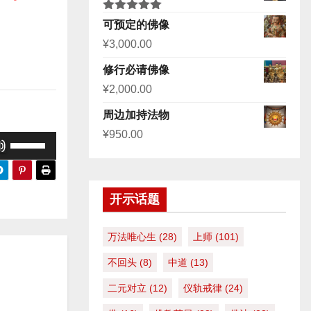
评分
5.00
可预定的佛像
&sol; 5
¥
3,000.00
修行必请佛像
¥
2,000.00
周边加持法物
¥
950.00
使
用
上
开示话题
/
下
万法唯心生
(28)
上师
(101)
箭
头
不回头
(8)
中道
(13)
键
二元对立
(12)
仪轨戒律
(24)
来