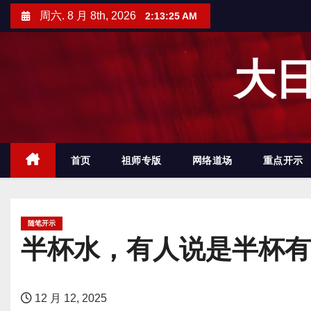
跳
周六. 8 月 8th, 2026
2:13:26 AM
至
内
大日
容
首页
祖师专版
网络道场
重点开示
随笔开示
半杯水，有人说是半杯有
12 月 12, 2025