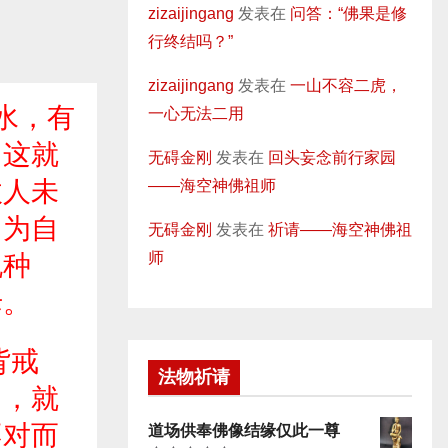
zizaijingang
发表在
问答：“佛果是修
行终结吗？”
zizaijingang
发表在
一山不容二虎，
水，有
一心无法二用
，这就
无碍金刚
发表在
回头妄念前行家园
敌人未
——海空神佛祖师
因为自
无碍金刚
发表在
祈请——海空神佛祖
师
脱种
母。
背戒
法物祈请
了，就
不对而
道场供奉佛像结缘仅此一尊