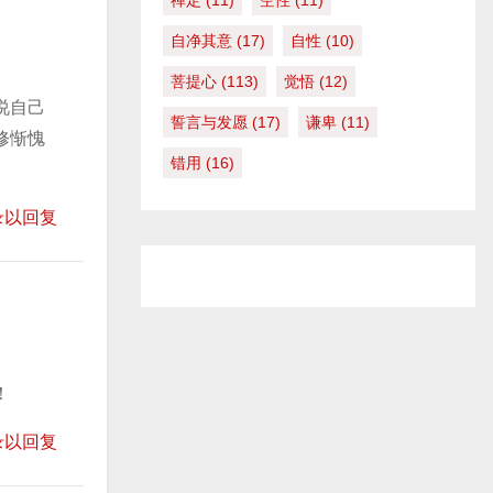
禅定
(11)
空性
(11)
自净其意
(17)
自性
(10)
菩提心
(113)
觉悟
(12)
说自己
誓言与发愿
(17)
谦卑
(11)
修惭愧
错用
(16)
录以回复
！
录以回复