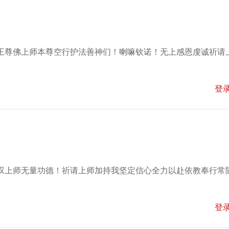
王尊佛上师本尊空行护法善神们！喇嘛钦诺！无上感恩虔诚祈请
登
叹上师无量功德！祈请上师加持我坚定信心全力以赴依教奉行常
登