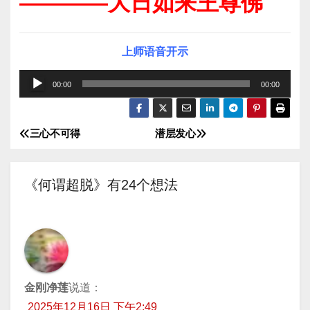
————大日如来王尊佛
上师语音开示
音
00:00
00:00
频
播
三心不可得
潜层发心
文
放
器
章
《何谓超脱》有24个想法
导
航
金刚净莲
说道：
2025年12月16日 下午2:49