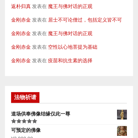
返朴归真
发表在
魔王与佛对话的正观
金刚赤金
发表在
居士不可论僧过，包括定义皆不可
金刚赤金
发表在
魔王与佛对话的正观
金刚赤金
发表在
空性以心地菩提为基础
金刚赤金
发表在
疫苗和抗生素的选择
法物祈请
道场供奉佛像结缘仅此一尊
评分
5.00
可预定的佛像
&sol; 5