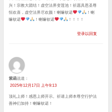
兴！宗教大团结！虚空法界变莲池！祈愿具恩圣尊
恒欢喜，虚空法界尽欢颜！喇嘛钦诺
！喇
嘛钦诺
！喇嘛钦诺
！！！！
登录以回复
紫函
说道：
2025年12月17日 上午9:13
顶礼上师！感恩上师开示。祈请上师本尊空行护法
善神们加持！喇嘛钦诺！