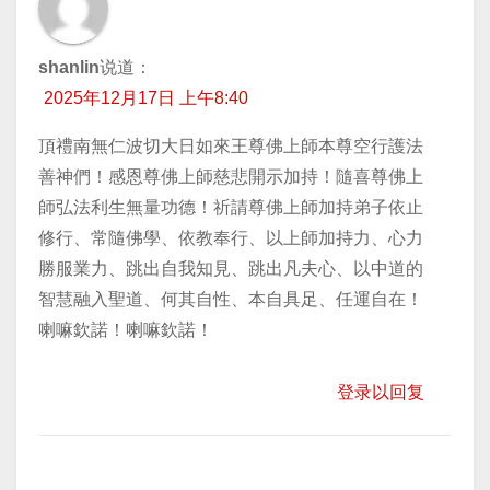
shanlin
说道：
2025年12月17日 上午8:40
頂禮南無仁波切大日如來王尊佛上師本尊空行護法
善神們！感恩尊佛上師慈悲開示加持！隨喜尊佛上
師弘法利生無量功德！祈請尊佛上師加持弟子依止
修行、常隨佛學、依教奉行、以上師加持力、心力
勝服業力、跳出自我知見、跳出凡夫心、以中道的
智慧融入聖道、何其自性、本自具足、任運自在！
喇嘛欽諾！喇嘛欽諾！
登录以回复