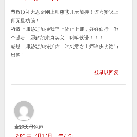
恭敬顶礼大恩金刚上师慈悲开示加持！随喜赞叹上
师无量功德！
祈请上师慈悲加持我至上依止上师，好好修行！做
个强者！愿解如来真实义！喇嘛钦诺！！！！
感恩上师慈悲加持护佑！时刻意念上师诸佛功德与
恩德！
登录以回复
金翅天母
说道：
2025年12月17日 上午7:25