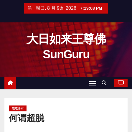
跳
周日. 8 月 9th, 2026
7:19:09 PM
至
内
容
大日如来王尊佛
SunGuru
随笔开示
何谓超脱