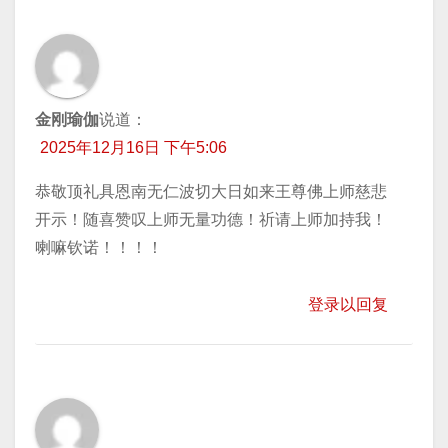
金刚瑜伽
说道：
2025年12月16日 下午5:06
恭敬顶礼具恩南无仁波切大日如来王尊佛上师慈悲
开示！随喜赞叹上师无量功德！祈请上师加持我！
喇嘛钦诺！！！！
登录以回复