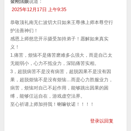
金刚法眼
说道：
2025年12月17日 上午9:35
恭敬顶礼南无仁波切大日如来王尊佛上师本尊空行
护法善神们！
感恩上师慈悲开示摄受加持弟子！愿解如来真实
义！
1.痛苦，烦恼不是痛苦磨难多么强大，而是自己太
无能弱小，心力不抵业力，深陷痛苦实相。
3，超脱病苦不是没有病苦，超脱因果不是没有因
果，超脱烦恼不是没有烦恼…而是心力胜服业力，
病苦，烦恼对自己不起作用，能够跳出因果的困
缚，能够仼运自在，游戏虚空法界。
至心祈请上师加持我！喇嘛钦诺！！！！
登录以回复