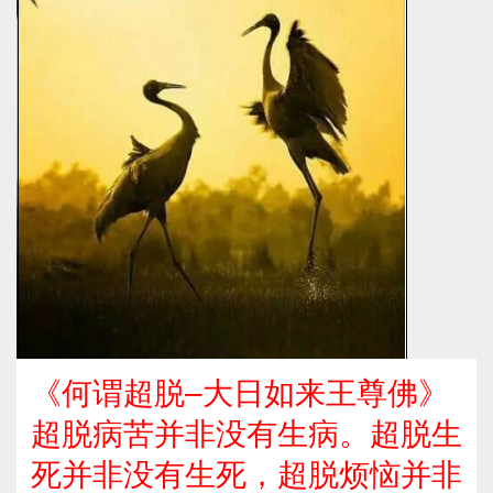
《何谓超脱–大日如来王尊佛》
超脱病苦并非没有生病。超脱生
死并非没有生死，超脱烦恼并非