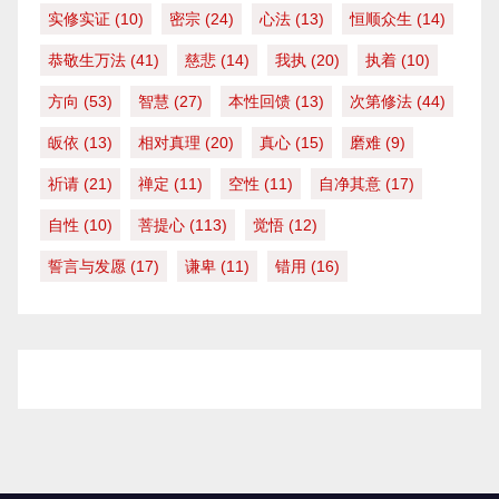
实修实证
(10)
密宗
(24)
心法
(13)
恒顺众生
(14)
恭敬生万法
(41)
慈悲
(14)
我执
(20)
执着
(10)
方向
(53)
智慧
(27)
本性回馈
(13)
次第修法
(44)
皈依
(13)
相对真理
(20)
真心
(15)
磨难
(9)
祈请
(21)
禅定
(11)
空性
(11)
自净其意
(17)
自性
(10)
菩提心
(113)
觉悟
(12)
誓言与发愿
(17)
谦卑
(11)
错用
(16)