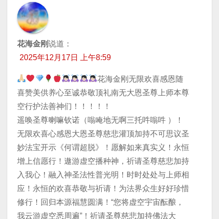
花海金刚
说道：
2025年12月17日 上午8:59
花海金刚无限欢喜感恩随
喜赞美供养心至诚恭敬顶礼南无大恩圣尊上师本尊
空行护法善神们！！！！！
遥唤圣尊喇嘛钦诺（嗡唵地无啊三托吽嗡吽 ）！
无限欢喜心感恩大恩圣尊慈悲灌顶加持不可思议圣
妙法宝开示《何谓超脱》！愿解如来真实义！永恒
增上信愿行！遨游虚空播种神，祈请圣尊慈悲加持
入我心！融入神圣法性普光明！时时处处与上师相
应！永恒的欢喜恭敬与祈请！为法界众生好好珍惜
修行！回归本源福慧圆满！“您将虚空宇宙酝酿，
我云游虚空悉周遍”！祈请圣尊慈悲加持佛法大