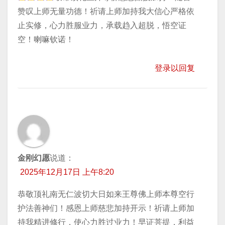
赞叹上师无量功德！祈请上师加持我大信心严格依
止实修，心力胜服业力，承载趋入超脱，悟空证
空！喇嘛钦诺！
登录以回复
金刚幻愿
说道：
2025年12月17日 上午8:20
恭敬顶礼南无仁波切大日如来王尊佛上师本尊空行
护法善神们！感恩上师慈悲加持开示！祈请上师加
持我精进修行，使心力胜过业力！早证菩提，利益