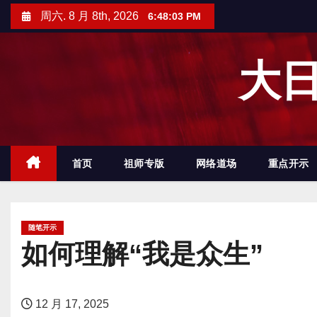
跳
周六. 8 月 8th, 2026
6:48:04 PM
至
内
大日
容
首页
祖师专版
网络道场
重点开示
随笔开示
如何理解“我是众生”
12 月 17, 2025