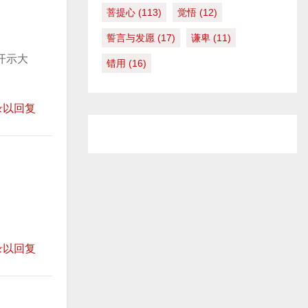
菩提心
(113)
觉悟
(12)
誓言与发愿
(17)
谦卑
(11)
开示大
错用
(16)
录以回复
录以回复