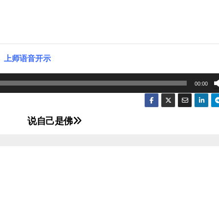
上师语音开示
00:00
说自己是佛