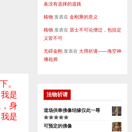
条没有选择的道路
格物
发表在
金刚乘的意义
格物
发表在
居士不可论僧过，包括定
义皆不可
无碍金刚
发表在
大用祈请——海空神
佛祖师
一下。
，我是
法物祈请
土，身
道场供奉佛像结缘仅此一尊
，我是
评分
5.00
可预定的佛像
&sol; 5