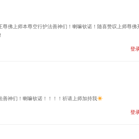
王尊佛上师本尊空行护法善神们！喇嘛钦诺！随喜赞叹上师尊佛
！
登
法善神们！喇嘛钦诺！！！！祈请上师加持我
登