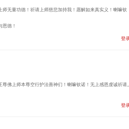
上师无量功德！祈请上师慈悲加持我！愿解如来真实义！喇嘛钦
与恩德！
登
王尊佛上师本尊空行护法善神们！喇嘛钦诺！无上感恩虔诚祈请
登