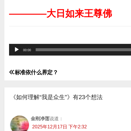
————大日如来王尊佛
音
00:00
频
播
标准依什么界定？
放
文
器
章
《如何理解“我是众生”》有23个想法
导
航
金刚净莲
说道：
2025年12月17日 下午2:32