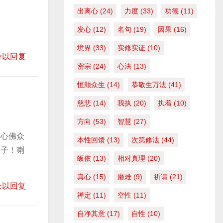
或
出离心
(24)
力度
(33)
功德
(11)
降
发心
(12)
名句
(19)
因果
(16)
低
境界
(33)
实修实证
(10)
音
录以回复
密宗
(24)
心法
(13)
量
。
恒顺众生
(14)
恭敬生万法
(41)
慈悲
(14)
我执
(20)
执着
(10)
方向
(53)
智慧
(27)
到心佛众
本性回馈
(13)
次第修法
(44)
弟子！喇
皈依
(13)
相对真理
(20)
真心
(15)
磨难
(9)
祈请
(21)
录以回复
禅定
(11)
空性
(11)
自净其意
(17)
自性
(10)