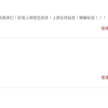
法善神们！祈请上师慈悲加持！上师吉祥如意！喇嘛钦诺！！！
登
登