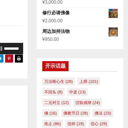
¥
3,000.00
修行必请佛像
¥
2,000.00
周边加持法物
¥
950.00
使
用
上
开示话题
/
下
万法唯心生
(28)
上师
(101)
箭
不回头
(8)
中道
(13)
头
键
二元对立
(12)
仪轨戒律
(24)
来
佛
(16)
佛教节日
(28)
佛法
(23)
增
依止
(86)
信仰
(19)
信心
(29)
高