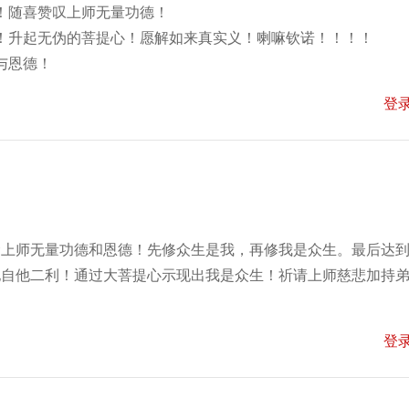
！随喜赞叹上师无量功德！
！升起无伪的菩提心！愿解如来真实义！喇嘛钦诺！！！！
与恩德！
登
念上师无量功德和恩德！先修众生是我，再修我是众生。最后达
他自他二利！通过大菩提心示现出我是众生！祈请上师慈悲加持
登