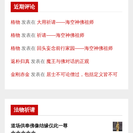
近期评论
格物
发表在
大用祈请——海空神佛祖师
格物
发表在
祈请——海空神佛祖师
格物
发表在
回头妄念前行家园——海空神佛祖师
返朴归真
发表在
魔王与佛对话的正观
金刚赤金
发表在
居士不可论僧过，包括定义皆不可
法物祈请
道场供奉佛像结缘仅此一尊