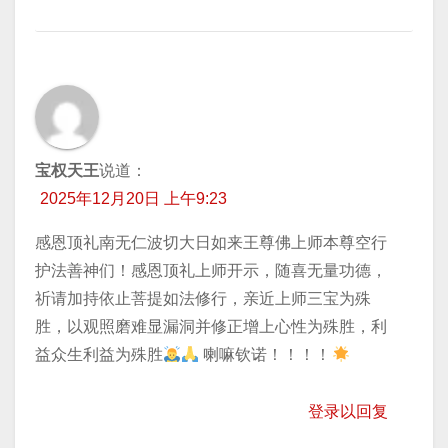
宝权天王
说道：
2025年12月20日 上午9:23
感恩顶礼南无仁波切大日如来王尊佛上师本尊空行
护法善神们！感恩顶礼上师开示，随喜无量功德，
祈请加持​依止菩提如法修行，亲近上师三宝为殊
胜，以观照磨难显漏洞并修正增上心性为殊胜，利
益众生利益为殊胜
喇嘛钦诺！！！！
登录以回复