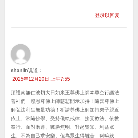
登录以回复
shanlin
说道：
2025年12月20日 上午7:55
頂禮南無仁波切大日如來王尊佛上師本尊空行護法
善神們！感恩尊佛上師慈悲開示加持！隨喜尊佛上
師弘法利生無量功德！祈請尊佛上師加持弟子親近
依止、常隨佛學、受持儀軌戒律、接受教法、依教
奉行、面對磨難、戰勝無明、升起覺知、利益眾
生、不為自己求安樂、但為眾生得離苦！喇嘛欽