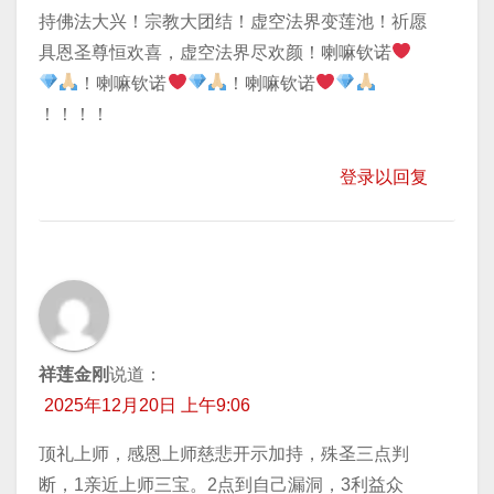
持佛法大兴！宗教大团结！虚空法界变莲池！祈愿
具恩圣尊恒欢喜，虚空法界尽欢颜！喇嘛钦诺
！喇嘛钦诺
！喇嘛钦诺
！！！！
登录以回复
祥莲金刚
说道：
2025年12月20日 上午9:06
顶礼上师，感恩上师慈悲开示加持，殊圣三点判
断，1亲近上师三宝。2点到自己漏洞，3利益众