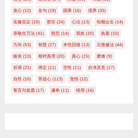
发心
(12)
名句
(19)
因果
(16)
境界
(33)
实修实证
(10)
密宗
(24)
心法
(13)
恒顺众生
(14)
恭敬生万法
(41)
慈悲
(14)
我执
(20)
执着
(10)
方向
(53)
智慧
(27)
本性回馈
(13)
次第修法
(44)
皈依
(13)
相对真理
(20)
真心
(15)
磨难
(9)
祈请
(21)
禅定
(11)
空性
(11)
自净其意
(17)
自性
(10)
菩提心
(113)
觉悟
(12)
誓言与发愿
(17)
谦卑
(11)
错用
(16)