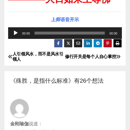
上师语音开示
音
00:00
00:00
频
播
人引领风水，而不是风水引
文
放
修行开关是每个人自心掌控
领人
器
章
导
《殊胜，是指什么标准》有26个想法
航
金刚瑜伽
说道：