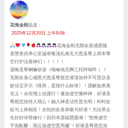
花海金刚
说道：
2025年12月20日 上午9:06
花海金刚无限欢喜感恩随
喜赞美供养心至诚恭敬顶礼南无大恩圣尊上师本尊
空行护法善神们！！！！！
遥唤圣尊喇嘛钦诺（嗡唵地无啊三托吽嗡吽 ）！
无限欢喜心感恩大恩圣尊慈悲灌顶加持不可思议圣
妙法宝开示《殊胜，是指什么标准》！愿解如来真
实义！永恒增上信愿行！遨游虚空播种神，祈请圣
尊慈悲加持入我心！融入神圣法性普光明！时时处
处与上师相应！永恒的欢喜恭敬与祈请！为法界众
生好好珍惜修行！回归本源福慧圆满！“您将虚空
宇宙酝酿，我云游虚空悉周遍”！祈请圣尊慈悲加