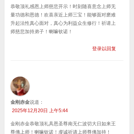
恭敬顶礼感恩上师慈悲开示！时刻随喜意念上师无
量功德和恩德！欢喜亲近上师三宝！能够面对磨难
升起法性真心面对，真心为利益众生修行！祈请上
师慈悲加持弟子！喇嘛钦诺！
登录以回复
金刚赤金
说道：
2025年12月20日 上午5:44
金刚赤金恭敬顶礼具恩圣尊南无仁波切大日如来王
尊佛上师！喇嘛钦诺！虔诚祈请上师尊佛加持！