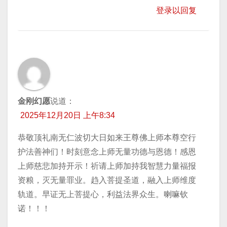
登录以回复
金刚幻愿
说道：
2025年12月20日 上午8:34
恭敬顶礼南无仁波切大日如来王尊佛上师本尊空行
护法善神们！时刻意念上师无量功德与恩德！感恩
上师慈悲加持开示！祈请上师加持我智慧力量福报
资粮，灭无量罪业。趋入菩提圣道，融入上师维度
轨道。早证无上菩提心，利益法界众生。喇嘛钦
诺！！！