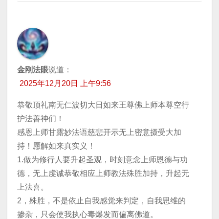
金刚法眼
说道：
2025年12月20日 上午9:56
恭敬顶礼南无仁波切大日如来王尊佛上师本尊空行
护法善神们！
感恩上师甘露妙法语慈悲开示无上密意摄受大加
持！愿解如来真实义！
1.做为修行人要升起圣观，时刻意念上师恩德与功
德，无上虔诚恭敬相应上师教法殊胜加持，升起无
上法喜。
2，殊胜，不是依止自我感觉来判定，自我思维的
掺杂，只会使我执心毒爆发而偏离佛道。