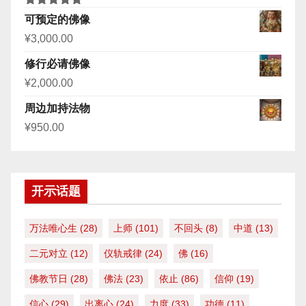
评分
5.00
可预定的佛像
&sol; 5
¥
3,000.00
修行必请佛像
¥
2,000.00
周边加持法物
¥
950.00
开示话题
万法唯心生
(28)
上师
(101)
不回头
(8)
中道
(13)
二元对立
(12)
仪轨戒律
(24)
佛
(16)
佛教节日
(28)
佛法
(23)
依止
(86)
信仰
(19)
信心
(29)
出离心
(24)
力度
(33)
功德
(11)