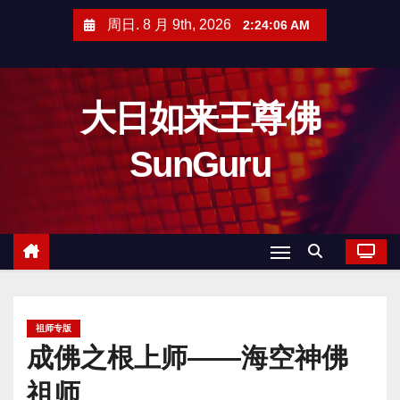
跳
周日. 8 月 9th, 2026
2:24:06 AM
至
内
容
大日如来王尊佛
SunGuru
祖师专版
成佛之根上师——海空神佛
祖师