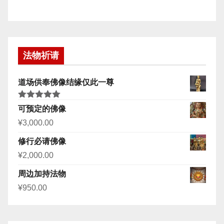
法物祈请
道场供奉佛像结缘仅此一尊
评分
5.00
可预定的佛像
&sol; 5
¥
3,000.00
修行必请佛像
¥
2,000.00
周边加持法物
¥
950.00