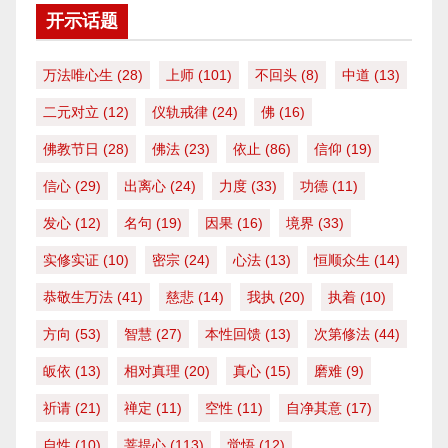
开示话题
万法唯心生
(28)
上师
(101)
不回头
(8)
中道
(13)
二元对立
(12)
仪轨戒律
(24)
佛
(16)
佛教节日
(28)
佛法
(23)
依止
(86)
信仰
(19)
信心
(29)
出离心
(24)
力度
(33)
功德
(11)
发心
(12)
名句
(19)
因果
(16)
境界
(33)
实修实证
(10)
密宗
(24)
心法
(13)
恒顺众生
(14)
恭敬生万法
(41)
慈悲
(14)
我执
(20)
执着
(10)
方向
(53)
智慧
(27)
本性回馈
(13)
次第修法
(44)
皈依
(13)
相对真理
(20)
真心
(15)
磨难
(9)
祈请
(21)
禅定
(11)
空性
(11)
自净其意
(17)
自性
(10)
菩提心
(113)
觉悟
(12)