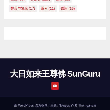
誓言与发愿
(17)
谦卑
(11)
错用
(16)
大日如来王尊佛 SunGuru
由 WordPress 强力驱动
|
主题: Newses 作者
Themeansar