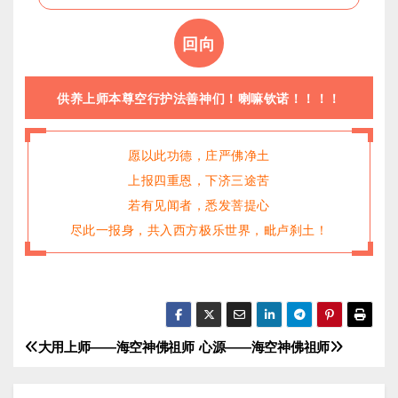
回向
供养上师本尊空行护法善神们！喇嘛钦诺！！！！
愿以此功德，庄严佛净土
上报四重恩，下济三途苦
若有见闻者，悉发菩提心
尽此一报身，共入西方极乐世界，毗卢刹土！
大用上师——海空神佛祖师
心源——海空神佛祖师
文
章