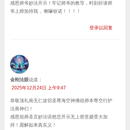
感恩师爷妙法开示！牢记师爷的教导，时刻祈请师
爷上师加持我， 喇嘛钦诺！！！！
登录以回复
金刚法眼
说道：
2025年12月24日 上午9:47
恭敬顶礼南无仁波切圣尊海空神佛祖师本尊空行护
法善神们！
感恩祖师圣言妙法语慈悲开示无上密意摄受大加
持！愿解如来真实义！