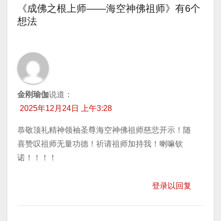
《成佛之根上师——海空神佛祖师》有6个
导
想法
航
金刚瑜伽
说道：
2025年12月24日 上午3:28
恭敬顶礼精神领袖圣尊海空神佛祖师慈悲开示！随
喜赞叹祖师无量功德！祈请祖师加持我！喇嘛钦
诺！！！！
登录以回复