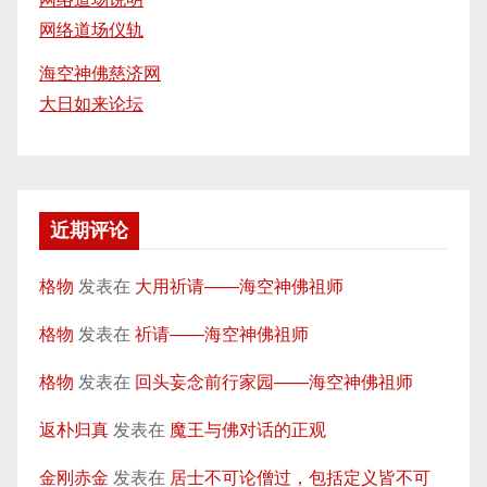
网络道场仪轨
海空神佛慈济网
大日如来论坛
近期评论
格物
发表在
大用祈请——海空神佛祖师
格物
发表在
祈请——海空神佛祖师
格物
发表在
回头妄念前行家园——海空神佛祖师
返朴归真
发表在
魔王与佛对话的正观
金刚赤金
发表在
居士不可论僧过，包括定义皆不可