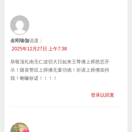
金刚瑜伽
说道：
2025年12月27日 上午7:38
恭敬顶礼南无仁波切大日如来王尊佛上师慈悲开
示！随喜赞叹上师佛无量功德！祈请上师佛加持
我！喇嘛钦诺！！！！
登录以回复