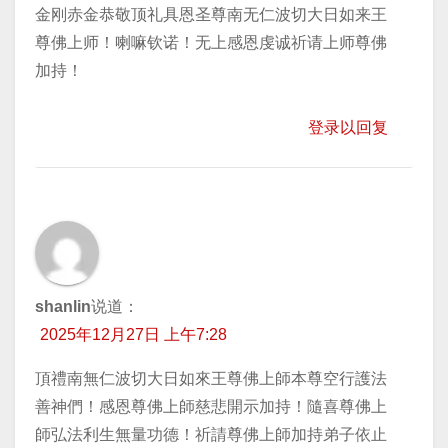
金刚赤金恭敬顶礼具恩圣尊南无仁波切大日如来王
尊佛上师！喇嘛钦诺！无上感恩虔诚祈请上师尊佛
加持！
登录以回复
shanlin
说道：
2025年12月27日 上午7:28
頂禮南無仁波切大日如來王尊佛上師本尊空行護法
善神們！感恩尊佛上師慈悲開示加持！隨喜尊佛上
師弘法利生無量功德！祈請尊佛上師加持弟子依止