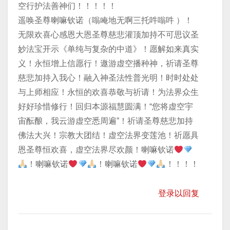
空行护法善神们！！！！！
遥唤圣尊喇嘛钦诺（嗡唵地无啊三托吽嗡吽 ）！
无限欢喜心感恩大恩圣尊慈悲灌顶加持不可思议圣
妙法宝开示《单纯与复杂的中道》！愿解如来真实
义！永恒增上信愿行！遨游虚空播种神，祈请圣尊
慈悲加持入我心！融入神圣法性普光明！时时处处
与上师相应！永恒的欢喜恭敬与祈请！为法界众生
好好珍惜修行！回归本源福慧圆满！“您将虚空宇
宙酝酿，我云游虚空悉周遍”！祈请圣尊慈悲加持
佛法大兴！宗教大团结！虚空法界变莲池！祈愿具
恩圣尊恒欢喜，虚空法界尽欢颜！喇嘛钦诺
！喇嘛钦诺
！喇嘛钦诺
！！！！
登录以回复