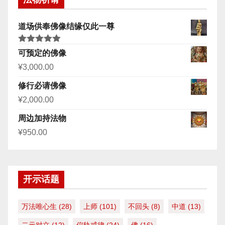
道场供奉佛像结缘仅此一尊
评分
5.00
可预定的佛像
&sol; 5
¥
3,000.00
修行必请佛像
¥
2,000.00
周边加持法物
¥
950.00
开示话题
万法唯心生
(28)
上师
(101)
不回头
(8)
中道
(13)