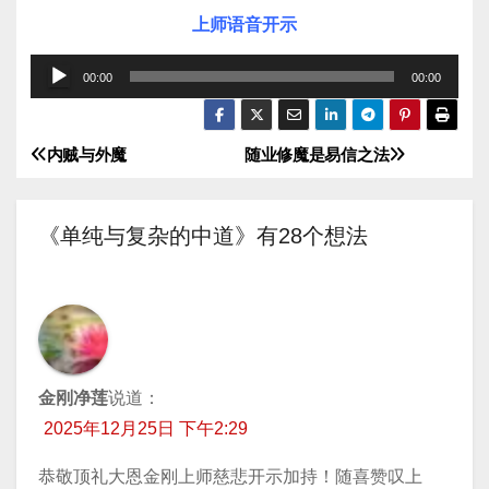
上师语音开示
音
00:00
00:00
频
播
内贼与外魔
随业修魔是易信之法
文
放
器
章
《单纯与复杂的中道》有28个想法
导
航
金刚净莲
说道：
2025年12月25日 下午2:29
恭敬顶礼大恩金刚上师慈悲开示加持！随喜赞叹上