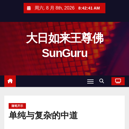
跳
周六. 8 月 8th, 2026
8:42:42 AM
至
内
容
大日如来王尊佛
SunGuru
随笔开示
单纯与复杂的中道