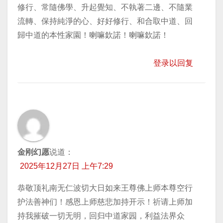
修行、常隨佛學、升起覺知、不執著二邊、不隨業
流轉、保持純淨的心、好好修行、和合取中道、回
歸中道的本性家園！喇嘛欽諾！喇嘛欽諾！
登录以回复
金刚幻愿
说道：
2025年12月27日 上午7:29
恭敬顶礼南无仁波切大日如来王尊佛上师本尊空行
护法善神们！感恩上师慈悲加持开示！祈请上师加
持我摧破一切无明，回归中道家园，利益法界众