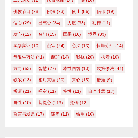
二元对立
(12)
仪轨戒律
(24)
佛
(16)
佛教节日
(28)
佛法
(23)
依止
(86)
信仰
(19)
信心
(29)
出离心
(24)
力度
(33)
功德
(11)
发心
(12)
名句
(19)
因果
(16)
境界
(33)
实修实证
(10)
密宗
(24)
心法
(13)
恒顺众生
(14)
恭敬生万法
(41)
慈悲
(14)
我执
(20)
执着
(10)
方向
(53)
智慧
(27)
本性回馈
(13)
次第修法
(44)
皈依
(13)
相对真理
(20)
真心
(15)
磨难
(9)
祈请
(21)
禅定
(11)
空性
(11)
自净其意
(17)
自性
(10)
菩提心
(113)
觉悟
(12)
誓言与发愿
(17)
谦卑
(11)
错用
(16)