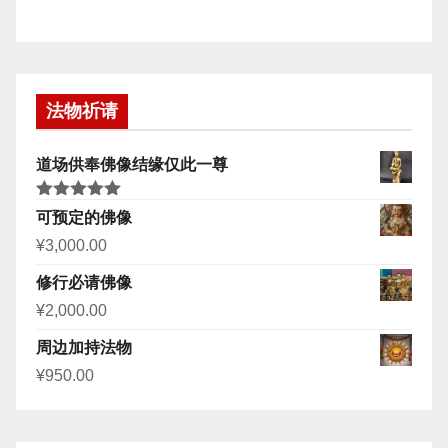
法物祈请
道场供奉佛像结缘仅此一尊
评分
5.00
可预定的佛像
&sol; 5
¥
3,000.00
修行必请佛像
¥
2,000.00
周边加持法物
¥
950.00