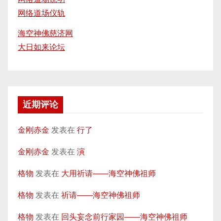
网络道场仪轨
海空神佛慈济网
大日如来论坛
近期评论
金刚赤金
发表在
行了
金刚赤金
发表在
演
格物
发表在
大用祈请——海空神佛祖师
格物
发表在
祈请——海空神佛祖师
格物
发表在
回头妄念前行家园——海空神佛祖师