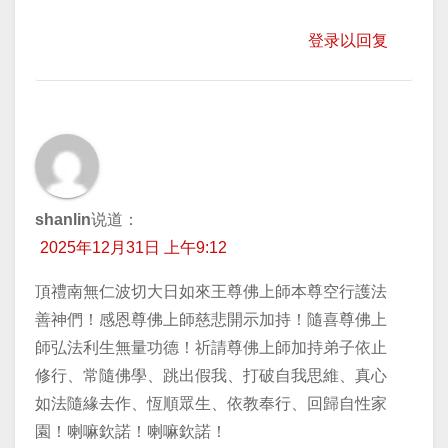
登录以回复
shanlin
说道：
2025年12月31日 上午9:12
頂禮南無仁波切大日如來王尊佛上師本尊空行護法
善神們！感恩尊佛上師慈悲開示加持！隨喜尊佛上
師弘法利生無量功德！祈請尊佛上師加持弟子依止
修行、常隨佛學、跳出假我、打破自我思維、真心
如法隨緣去作、恆順眾生、依教奉行、回歸自性家
園！喇嘛欽諾！喇嘛欽諾！