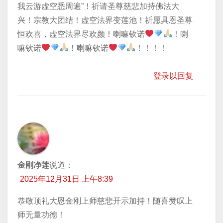
我云游虚空悉周遍”！祈请圣尊慈悲加持佛法大
兴！宗教大团结！虚空法界变莲池！祈愿具恩圣尊
恒欢喜，虚空法界尽欢颜！喇嘛钦诺
！喇
嘛钦诺
！喇嘛钦诺
！！！！
登录以回复
金刚净莲
说道：
2025年12月31日 上午8:39
恭敬顶礼大恩金刚上师慈悲开示加持！随喜赞叹上
师无量功德！