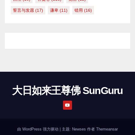
誓言与发愿
(17)
谦卑
(11)
错用
(16)
大日如来王尊佛 SunGuru
由 WordPress 强力驱动
|
主题: Newses 作者
Themeansar