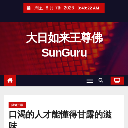
跳
周五. 8 月 7th, 2026
3:49:23 AM
至
内
容
大日如来王尊佛
SunGuru
随笔开示
口渴的人才能懂得甘露的滋
味