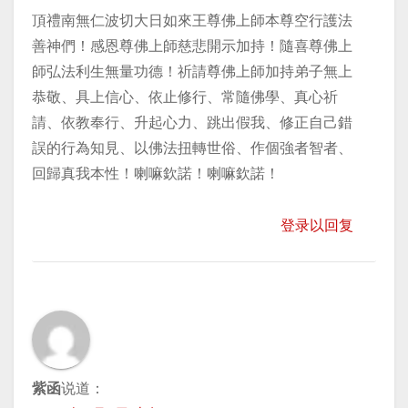
頂禮南無仁波切大日如來王尊佛上師本尊空行護法
善神們！感恩尊佛上師慈悲開示加持！隨喜尊佛上
師弘法利生無量功德！祈請尊佛上師加持弟子無上
恭敬、具上信心、依止修行、常隨佛學、真心祈
請、依教奉行、升起心力、跳出假我、修正自己錯
誤的行為知見、以佛法扭轉世俗、作個強者智者、
回歸真我本性！喇嘛欽諾！喇嘛欽諾！
登录以回复
紫函
说道：