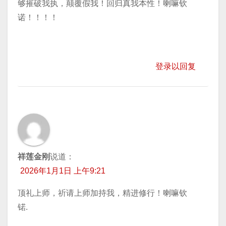
够摧破我执，颠覆假我！回归真我本性！喇嘛钦
诺！！！！
登录以回复
祥莲金刚
说道：
2026年1月1日 上午9:21
顶礼上师，祈请上师加持我，精进修行！喇嘛钦
锘.