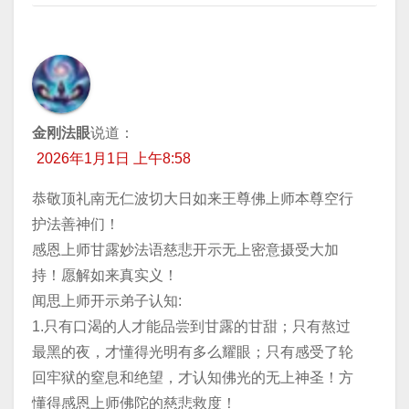
金刚法眼
说道：
2026年1月1日 上午8:58
恭敬顶礼南无仁波切大日如来王尊佛上师本尊空行
护法善神们！
感恩上师甘露妙法语慈悲开示无上密意摄受大加
持！愿解如来真实义！
闻思上师开示弟子认知:
1.只有口渴的人才能品尝到甘露的甘甜；只有熬过
最黑的夜，才懂得光明有多么耀眼；只有感受了轮
回牢狱的窒息和绝望，才认知佛光的无上神圣！方
懂得感恩上师佛陀的慈悲救度！