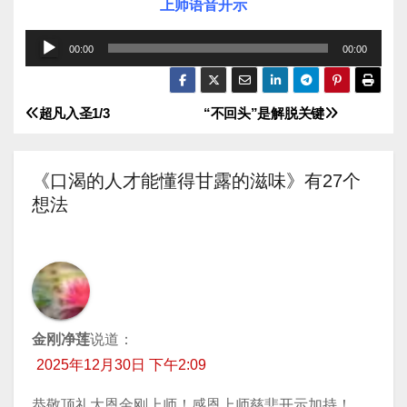
上师语音开示
音
00:00
00:00
频
播
超凡入圣1/3
“不回头”是解脱关键
文
放
器
章
《口渴的人才能懂得甘露的滋味》有27个
导
想法
航
金刚净莲
说道：
2025年12月30日 下午2:09
恭敬顶礼大恩金刚上师！感恩上师慈悲开示加持！