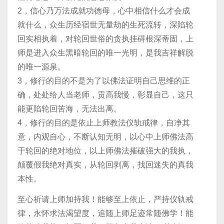
2，信心乃万法成就功德母，心中相信什么才会成
就什么，众生历经宿世无量劫的生死流转，深陷轮
回实相执着，对轮回世俗的贪执挂碍根深蒂固，上
师是进入众生黑暗轮回的唯一光明，是我吉祥解脱
的唯一源泉。
3，修行的目的不是为了以佛法证明自己思维的正
确，处处给人当老师，贡高我慢，彰显自己，这只
能更陷轮回苦海，无法出离。
4，修行的目的是依止上师教法仪轨戒律，自净其
意，内观自心，不断认知无明，以心中上师佛法高
于轮回的绝对地位，以上师佛法摧破强大的我执，
颠覆假我绝对真实，从轮回剥离，找回迷失的真我
本性。
至心祈请上师加持我！能够至上依止，严持仪轨戒
律，永怀求法渴望度，追随上师足迹常随佛学！能