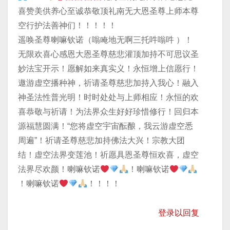
喜赞美供养心至诚恭敬顶礼南无大恩圣尊上师本尊
空行护法善神们！！！！！
遥唤圣尊喇嘛钦诺（嗡唵地无啊三托吽嗡吽 ）！
无限欢喜心感恩大恩圣尊慈悲灌顶加持不可思议圣
妙法宝开示！愿解如来真实义！永恒增上信愿行！
遨游虚空播种神，祈请圣尊慈悲加持入我心！融入
神圣法性普光明！时时处处与上师相应！永恒的欢
喜恭敬与祈请！为法界众生好好珍惜修行！回归本
源福慧圆满！“您将虚空宇宙酝酿，我云游虚空悉
周遍”！祈请圣尊慈悲加持佛法大兴！宗教大团
结！虚空法界变莲池！祈愿具恩圣尊恒欢喜，虚空
法界尽欢颜！喇嘛钦诺
！喇嘛钦诺
！喇嘛钦诺
！！！！
登录以回复