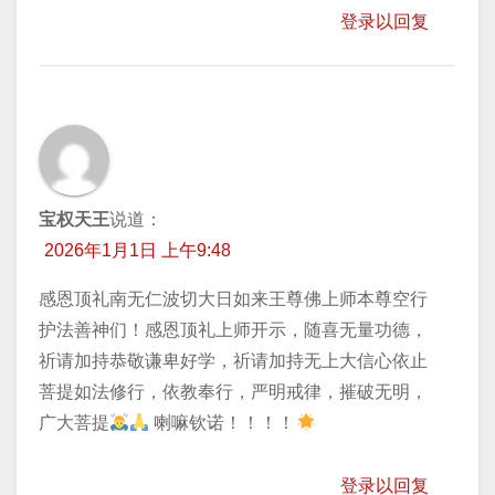
登录以回复
宝权天王
说道：
2026年1月1日 上午9:48
感恩顶礼南无仁波切大日如来王尊佛上师本尊空行
护法善神们！感恩顶礼上师开示，随喜无量功德，
祈请加持​恭敬谦卑好学，祈请加持无上大信心依止
菩提如法修行，依教奉行，严明戒律，摧破无明，
广大菩提
喇嘛钦诺！！！！
登录以回复