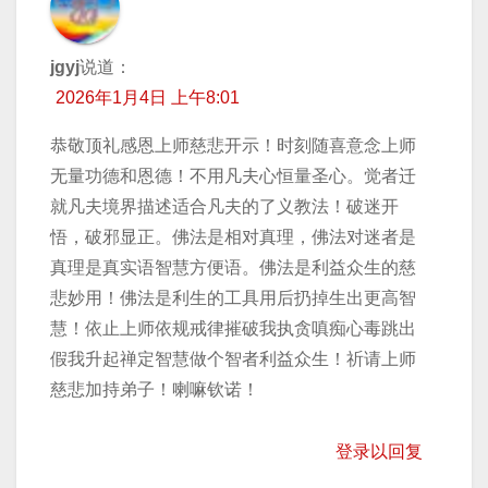
jgyj
说道：
2026年1月4日 上午8:01
恭敬顶礼感恩上师慈悲开示！时刻随喜意念上师
无量功德和恩德！不用凡夫心恒量圣心。觉者迁
就凡夫境界描述适合凡夫的了义教法！破迷开
悟，破邪显正。佛法是相对真理，佛法对迷者是
真理是真实语智慧方便语。佛法是利益众生的慈
悲妙用！佛法是利生的工具用后扔掉生出更高智
慧！依止上师依规戒律摧破我执贪嗔痴心毒跳出
假我升起禅定智慧做个智者利益众生！祈请上师
慈悲加持弟子！喇嘛钦诺！
登录以回复