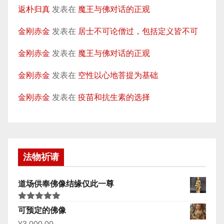
返朴归真
发表在
魔王与佛对话的正观
金刚赤金
发表在
居士不可论僧过，包括定义皆不可
金刚赤金
发表在
魔王与佛对话的正观
金刚赤金
发表在
空性以心地菩提为基础
金刚赤金
发表在
疫苗和抗生素的选择
法物祈请
道场供奉佛像结缘仅此一尊
评分
5.00
可预定的佛像
&sol; 5