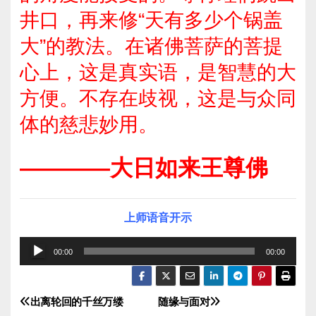
井口，再来修“天有多少个锅盖
大”的教法。在诸佛菩萨的菩提
心上，这是真实语，是智慧的大
方便。不存在歧视，这是与众同
体的慈悲妙用。
————大日如来王尊佛
上师语音开示
音
00:00
00:00
频
播
出离轮回的千丝万缕
随缘与面对
文
放