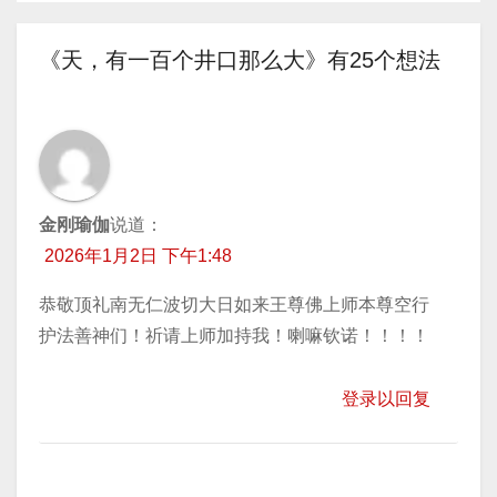
器
章
《天，有一百个井口那么大》有25个想法
导
航
金刚瑜伽
说道：
2026年1月2日 下午1:48
恭敬顶礼南无仁波切大日如来王尊佛上师本尊空行
护法善神们！祈请上师加持我！喇嘛钦诺！！！！
登录以回复