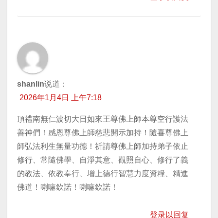
shanlin
说道：
2026年1月4日 上午7:18
頂禮南無仁波切大日如來王尊佛上師本尊空行護法
善神們！感恩尊佛上師慈悲開示加持！隨喜尊佛上
師弘法利生無量功德！祈請尊佛上師加持弟子依止
修行、常隨佛學、自淨其意、觀照自心、修行了義
的教法、依教奉行、增上德行智慧力度資糧、精進
佛道！喇嘛欽諾！喇嘛欽諾！
登录以回复