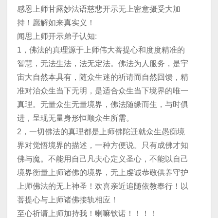
感恩上师甘露妙法语慈悲开示无上密意摄受大加
持！愿解如来真实义！
闻思上师开示弟子认知:
1，佛法的真理源于上师伟大菩提心和度度精准的
智慧，无法生法，法无定法。佛法为人服务，是宇
宙大自然本具有，随众生迷的祈请而自然回馈，精
准对治众生当下无明，是适合众生当下境界的唯一
真理。无量众生无量境界，佛法随缘而生，与时俱
进，呈现无量身形恒顺众生所需。
2，一切佛法的真理都是上师佛陀迁就众生愚痴境
界对觉悟境界的描述，一种方便说。只有成佛才知
佛与魔。不能用自己凡夫心定义圣心，不能以自己
境界衡量上师诸佛的境界，无上虔诚恭敬供养守护
上师佛法的无上神圣！欢喜亲近追随依教奉行！以
菩提心与上师诸佛接轨相应！
至心祈请上师加持我！喇嘛钦诺！！！！