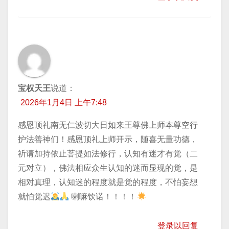
宝权天王
说道：
2026年1月4日 上午7:48
感恩顶礼南无仁波切大日如来王尊佛上师本尊空行
护法善神们！感恩顶礼上师开示，随喜无量功德，
祈请加持​依止菩提如法修行，认知有迷才有觉（二
元对立），佛法相应众生认知的迷而显现的觉，是
相对真理，认知迷的程度就是觉的程度，不怕妄想
就怕觉迟
喇嘛钦诺！！！！
登录以回复