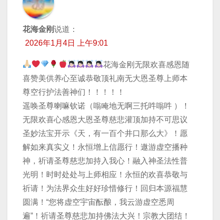
花海金刚
说道：
2026年1月4日 上午9:01
花海金刚无限欢喜感恩随
喜赞美供养心至诚恭敬顶礼南无大恩圣尊上师本
尊空行护法善神们！！！！！
遥唤圣尊喇嘛钦诺（嗡唵地无啊三托吽嗡吽 ）！
无限欢喜心感恩大恩圣尊慈悲灌顶加持不可思议
圣妙法宝开示《天，有一百个井口那么大》！愿
解如来真实义！永恒增上信愿行！遨游虚空播种
神，祈请圣尊慈悲加持入我心！融入神圣法性普
光明！时时处处与上师相应！永恒的欢喜恭敬与
祈请！为法界众生好好珍惜修行！回归本源福慧
圆满！“您将虚空宇宙酝酿，我云游虚空悉周
遍”！祈请圣尊慈悲加持佛法大兴！宗教大团结！