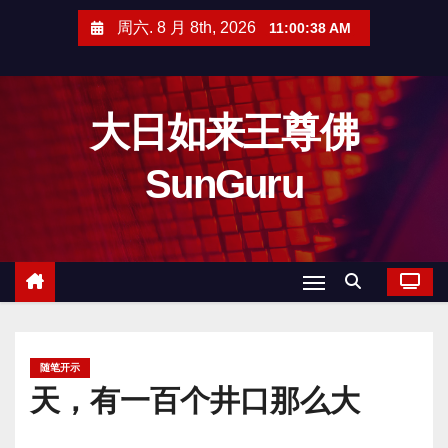
跳
周六. 8 月 8th, 2026
11:00:39 AM
至
内
容
大日如来王尊佛
SunGuru
随笔开示
天，有一百个井口那么大