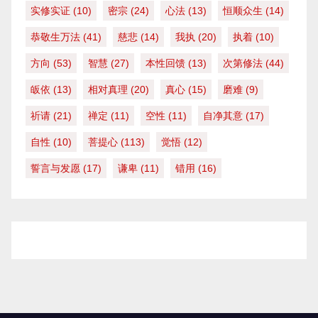
实修实证
(10)
密宗
(24)
心法
(13)
恒顺众生
(14)
恭敬生万法
(41)
慈悲
(14)
我执
(20)
执着
(10)
方向
(53)
智慧
(27)
本性回馈
(13)
次第修法
(44)
皈依
(13)
相对真理
(20)
真心
(15)
磨难
(9)
祈请
(21)
禅定
(11)
空性
(11)
自净其意
(17)
自性
(10)
菩提心
(113)
觉悟
(12)
誓言与发愿
(17)
谦卑
(11)
错用
(16)