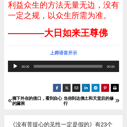
利益众生的方法无量无边，没有
一定之规，以众生所需为准。
————大日如来王尊佛
上师语音开示
音
00:00
00:00
频
播
放
器
摘下外在的借口，看到自心
当你到达佛土和天堂后的修
文
的漏洞
行
章
导
《没有菩提心的见性一定是假的》有23个