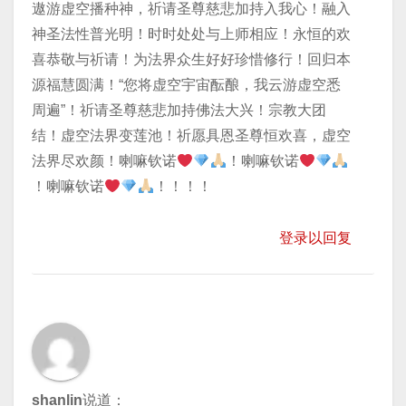
遨游虚空播种神，祈请圣尊慈悲加持入我心！融入
神圣法性普光明！时时处处与上师相应！永恒的欢
喜恭敬与祈请！为法界众生好好珍惜修行！回归本
源福慧圆满！“您将虚空宇宙酝酿，我云游虚空悉
周遍”！祈请圣尊慈悲加持佛法大兴！宗教大团
结！虚空法界变莲池！祈愿具恩圣尊恒欢喜，虚空
法界尽欢颜！喇嘛钦诺
！喇嘛钦诺
！喇嘛钦诺
！！！！
登录以回复
shanlin
说道：