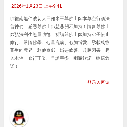
2026年1月23日 上午9:41
頂禮南無仁波切大日如來王尊佛上師本尊空行護法
善神們！感恩尊佛上師慈悲開示加持！隨喜尊佛上
師弘法利生無量功德！祈請尊佛上師加持弟子依止
修行、常隨佛學、心量寬廣、心胸博愛、承載萬物
蒼生的境界、利他奉獻、斷惡修善、超脫因果、趨
入本性、修行正道、早證菩提！喇嘛欽諾！喇嘛欽
諾！
登录以回复