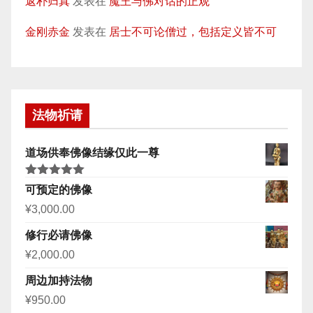
返朴归真
发表在
魔王与佛对话的正观
金刚赤金
发表在
居士不可论僧过，包括定义皆不可
法物祈请
道场供奉佛像结缘仅此一尊
评分
5.00
可预定的佛像
&sol; 5
¥
3,000.00
修行必请佛像
¥
2,000.00
周边加持法物
¥
950.00