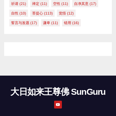
祈请
(21)
禅定
(11)
空性
(11)
自净其意
(17)
自性
(10)
菩提心
(113)
觉悟
(12)
誓言与发愿
(17)
谦卑
(11)
错用
(16)
大日如来王尊佛 SunGuru