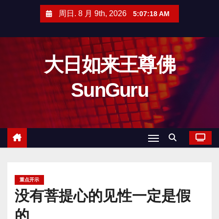
跳
周日. 8 月 9th, 2026
5:07:19 AM
至
内
容
大日如来王尊佛
SunGuru
重点开示
没有菩提心的见性一定是假
的