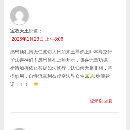
宝权天王
说道：
2026年1月23日 上午8:06
感恩顶礼南无仁波切大日如来王尊佛上师本尊空行
护法善神们！感恩顶礼上师开示，随喜无量功德，
祈请加持​依止菩提如法修行，认知佛无相非相，菩
提妙用，自性流露利益虚空法界众生
喇嘛钦
诺！！！！
登录以回复