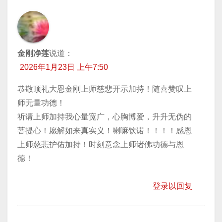
金刚净莲
说道：
2026年1月23日 上午7:50
恭敬顶礼大恩金刚上师慈悲开示加持！随喜赞叹上
师无量功德！
祈请上师加持我心量宽广，心胸博爱，升升无伪的
菩提心！愿解如来真实义！喇嘛钦诺！！！！感恩
上师慈悲护佑加持！时刻意念上师诸佛功德与恩
德！
登录以回复