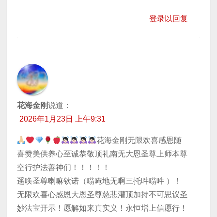
登录以回复
花海金刚
说道：
2026年1月23日 上午9:31
花海金刚无限欢喜感恩随
喜赞美供养心至诚恭敬顶礼南无大恩圣尊上师本尊
空行护法善神们！！！！！
遥唤圣尊喇嘛钦诺（嗡唵地无啊三托吽嗡吽 ）！
无限欢喜心感恩大恩圣尊慈悲灌顶加持不可思议圣
妙法宝开示！愿解如来真实义！永恒增上信愿行！