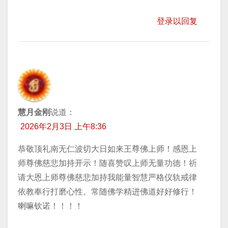
登录以回复
慧月金刚
说道：
2026年2月3日 上午8:36
恭敬顶礼南无仁波切大日如来王尊佛上师！感恩上
师尊佛慈悲加持开示！随喜赞叹上师无量功德！祈
请大恩上师尊佛慈悲加持我能量智慧严格仪轨戒律
依教奉行打磨心性。常随佛学精进佛道好好修行！
喇嘛钦诺！！！！