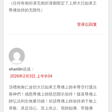
（任何有相祈请无相祈请都限定了上师大日如来王
尊佛加持的无限性）
登录以回复
shanlin
说道：
2026年2月3日 上午9:04
頂禮南無仁波切大日如來王尊佛上師本尊空行護法
善神們！感恩尊佛上師慈悲開示加持！隨喜尊佛上
師弘法利生無量功德！祈請尊佛上師加持弟子無上
恭敬、具足信心、至上依止、視師如佛、常隨佛