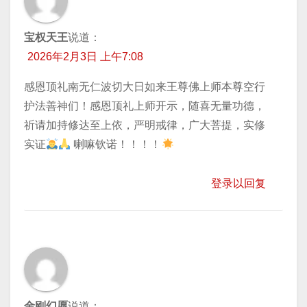
宝权天王
说道：
2026年2月3日 上午7:08
感恩顶礼南无仁波切大日如来王尊佛上师本尊空行
护法善神们！感恩顶礼上师开示，随喜无量功德，
祈请加持​修达至上依，严明戒律，广大菩提，实修
实证
喇嘛钦诺！！！！
登录以回复
金刚幻愿
说道：