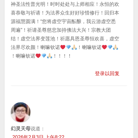
神圣法性普光明！时时处处与上师相应！永恒的欢
喜恭敬与祈请！为法界众生好好珍惜修行！回归本
源福慧圆满！“您将虚空宇宙酝酿，我云游虚空悉
周遍”！祈请圣尊慈悲加持佛法大兴！宗教大团
结！虚空法界变莲池！祈愿具恩圣尊恒欢喜，虚空
法界尽欢颜！喇嘛钦诺
！喇嘛钦诺
！喇嘛钦诺
！！！！
登录以回复
幻灵天母
说道：
2026年2月3日 上午8:22