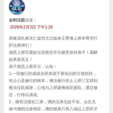
金刚法眼
说道：
2026年2月3日 下午1:28
恭敬顶礼南无仁波切大日如来王尊佛上师本尊空行
护法善神们！
感恩上师甘露妙法语慈悲开示摄受加持弟子！愿解
如来真实义！
弟子闻思上师开示，认知：
1.一切修行的成就全部来源于善知识的引领加持，
依止心是修行的根本，佛法修行依止上师三宝得到
教法仪轨戒律，心地与上师诸佛相应接轨，通过修
过，行得以成就。
2，佛有法报化三身，佛的法身无处不在。众生无
缘与佛的法身相应，佛的报身只有八地以上菩萨才