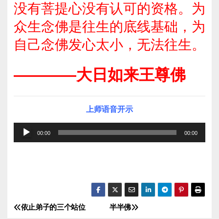
没有菩提心没有认可的资格。为
众生念佛是往生的底线基础，为
自己念佛发心太小，无法往生。
————大日如来王尊佛
上师语音开示
音
00:00
00:00
频
播
放
器
依止弟子的三个站位
半半佛
文