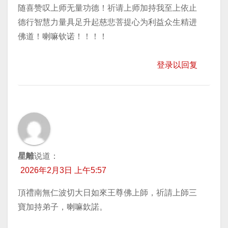
随喜赞叹上师无量功德！祈请上师加持我至上依止
德行智慧力量具足升起慈悲菩提心为利益众生精进
佛道！喇嘛钦诺！！！！
登录以回复
星離
说道：
2026年2月3日 上午5:57
頂禮南無仁波切大日如來王尊佛上師，祈請上師三
寶加持弟子，喇嘛欽諾。