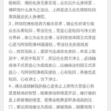
能相应。佛的化身无量呈现，众生以什么身得度，
佛即现什么身为之说法。上师是进入众生黑暗轮回
离我最近的人身佛陀。
3，阿弥陀佛创造西方极乐世界，随众生祈请引领
众生出离轮回，带业往生，菩提心是轮回与净土的
分界岭，发心为众生念佛，证到世俗谛国王式菩提
心是与阿弥陀佛48愿接轨，带业往生的底线发
心，然而实际上，愿望与达成存在差距，牟其上取
其中，牟其中取其下，所以往生西方净土，必须确
保渔子式菩提心为底线发心，以确保达到国王式菩
提心，与阿弥陀佛相应接轨，心在轮回，再修也是
轮回。心在净士，当下净士。
4，佛法成就解脱的核心是依止上师伟大菩提心和
度度精准的智慧，能量推动和维度开启，修行修的
是上师诸佛的维度。密乘金刚乘是即身成就的法
门，要以因地修法为基础，摧破我执，颠覆假我！