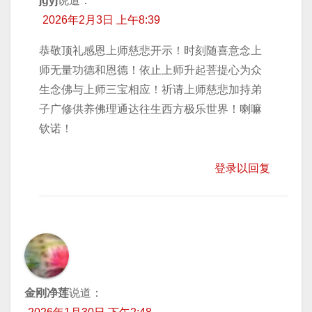
jgyj
说道：
2026年2月3日 上午8:39
恭敬顶礼感恩上师慈悲开示！时刻随喜意念上
师无量功德和恩德！依止上师升起菩提心为众
生念佛与上师三宝相应！祈请上师慈悲加持弟
子广修供养佛理通达往生西方极乐世界！喇嘛
钦诺！
登录以回复
金刚净莲
说道：