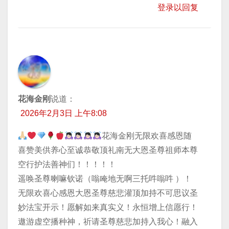
登录以回复
花海金刚
说道：
2026年2月3日 上午8:08
花海金刚无限欢喜感恩随
喜赞美供养心至诚恭敬顶礼南无大恩圣尊祖师本尊
空行护法善神们！！！！！
遥唤圣尊喇嘛钦诺（嗡唵地无啊三托吽嗡吽 ）！
无限欢喜心感恩大恩圣尊慈悲灌顶加持不可思议圣
妙法宝开示！愿解如来真实义！永恒增上信愿行！
遨游虚空播种神，祈请圣尊慈悲加持入我心！融入