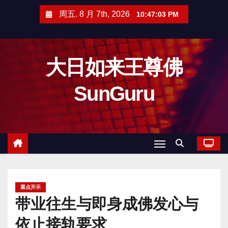
跳
周五. 8 月 7th, 2026
10:47:04 PM
至
内
容
大日如来王尊佛
SunGuru
重点开示
带业往生与即身成佛发心与
依止接轨要求