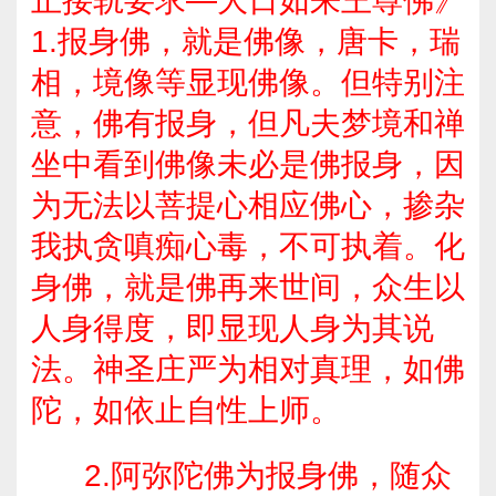
止接轨要求—大日如来王尊佛》
1.报身佛，就是佛像，唐卡，瑞
相，境像等显现佛像。但特别注
意，佛有报身，但凡夫梦境和禅
坐中看到佛像未必是佛报身，因
为无法以菩提心相应佛心，掺杂
我执贪嗔痴心毒，不可执着。化
身佛，就是佛再来世间，众生以
人身得度，即显现人身为其说
法。神圣庄严为相对真理，如佛
陀，如依止自性上师。
2.阿弥陀佛为报身佛，随众