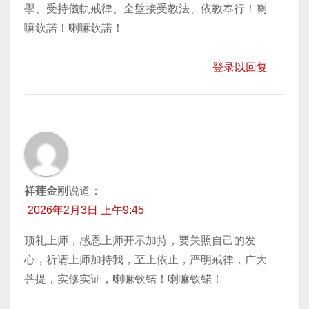
學、受持儀軌戒律、全盤接受教法、依教奉行！喇
嘛欽諾！喇嘛欽諾！
登录以回复
祥莲金刚
说道：
2026年2月3日 上午9:45
顶礼上师，感恩上师开示加持，要关照自己的发
心，祈请上师加持我，至上依止，严明戒律，广大
菩提，实修实证，喇嘛钦锘！喇嘛钦锘！