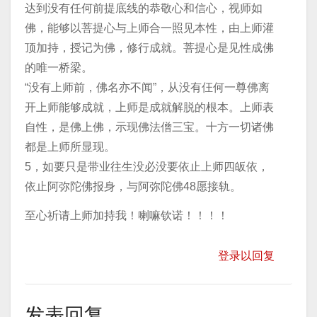
达到没有任何前提底线的恭敬心和信心，视师如
佛，能够以菩提心与上师合一照见本性，由上师灌
顶加持，授记为佛，修行成就。菩提心是见性成佛
的唯一桥梁。
“没有上师前，佛名亦不闻”，从没有仼何一尊佛离
开上师能够成就，上师是成就解脱的根本。上师表
自性，是佛上佛，示现佛法僧三宝。十方一切诸佛
都是上师所显现。
5，如要只是带业往生没必没要依止上师四皈依，
依止阿弥陀佛报身，与阿弥陀佛48愿接轨。
至心祈请上师加持我！喇嘛钦诺！！！！
登录以回复
发表回复