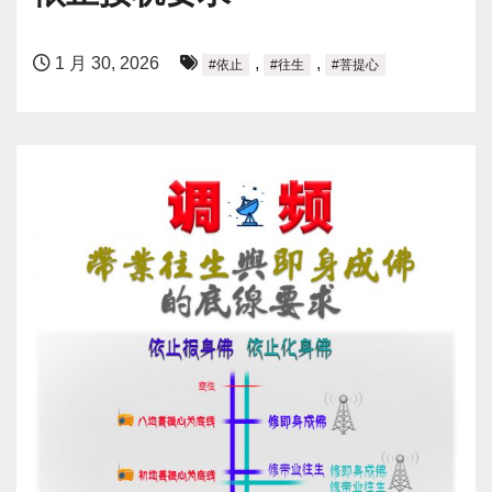
1 月 30, 2026
,
,
#依止
#往生
#菩提心