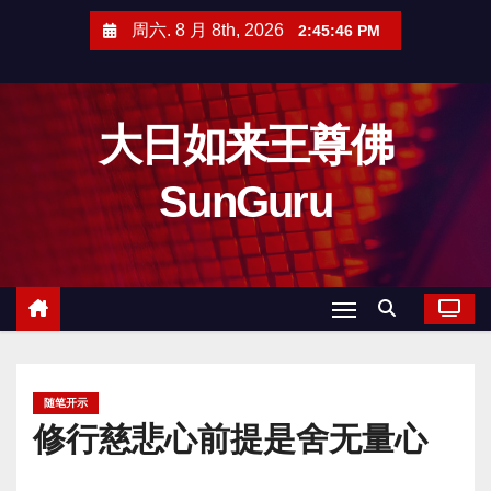
跳
周六. 8 月 8th, 2026
2:45:48 PM
至
内
容
大日如来王尊佛
SunGuru
随笔开示
修行慈悲心前提是舍无量心