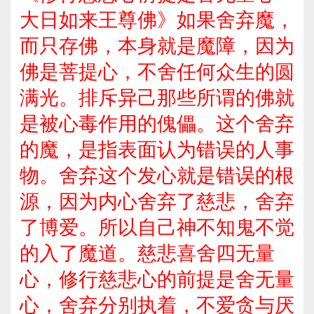
大日如来王尊佛》如果舍弃魔，
而只存佛，本身就是魔障，因为
佛是菩提心，不舍任何众生的圆
满光。排斥异己那些所谓的佛就
是被心毒作用的傀儡。这个舍弃
的魔，是指表面认为错误的人事
物。舍弃这个发心就是错误的根
源，因为内心舍弃了慈悲，舍弃
了博爱。所以自己神不知鬼不觉
的入了魔道。慈悲喜舍四无量
心，修行慈悲心的前提是舍无量
心，舍弃分别执着，不爱贪与厌