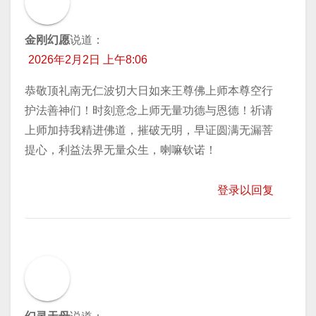
金刚幻愿
说道：
2026年2月2日 上午8:06
恭敬顶礼南无仁波切大日如来王尊佛上师本尊空行
护法善神们！时刻意念上师无量功德与恩德！祈请
上师加持我精进佛道，摧破无明，早证圆满无漏菩
提心，利益法界无量众生，喇嘛钦诺！
登录以回复