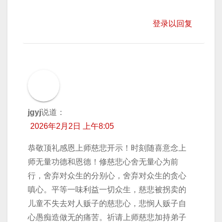
登录以回复
jgyj
说道：
2026年2月2日 上午8:05
恭敬顶礼感恩上师慈悲开示！时刻随喜意念上
师无量功德和恩德！修慈悲心舍无量心为前
行，舍弃对众生的分别心，舍弃对众生的贪心
嗔心。平等一味利益一切众生，慈悲被拐卖的
儿童不失去对人贩子的慈悲心，悲悯人贩子自
心愚痴造做无的痛苦。祈请上师慈悲加持弟子