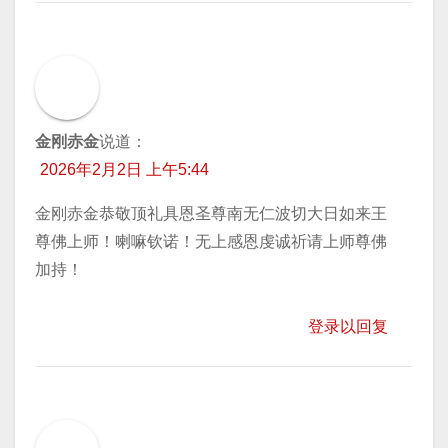
金刚赤金
说道：
2026年2月2日 上午5:44
金刚赤金恭敬顶礼具恩圣尊南无仁波切大日如来王
尊佛上师！喇嘛钦诺！无上感恩虔诚祈请上师尊佛
加持！
登录以回复