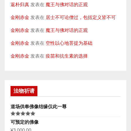
返朴归真
发表在
魔王与佛对话的正观
金刚赤金
发表在
居士不可论僧过，包括定义皆不可
金刚赤金
发表在
魔王与佛对话的正观
金刚赤金
发表在
空性以心地菩提为基础
金刚赤金
发表在
疫苗和抗生素的选择
法物祈请
道场供奉佛像结缘仅此一尊
评分
5.00
可预定的佛像
&sol; 5
¥
3,000.00