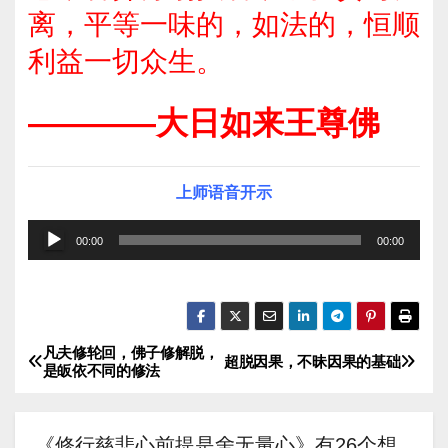
离，平等一味的，如法的，恒顺
利益一切众生。
————大日如来王尊佛
上师语音开示
音
00:00
00:00
频
播
放
器
凡夫修轮回，佛子修解脱，
文
超脱因果，不昧因果的基础
是皈依不同的修法
章
导
《修行慈悲心前提是舍无量心》有26个想