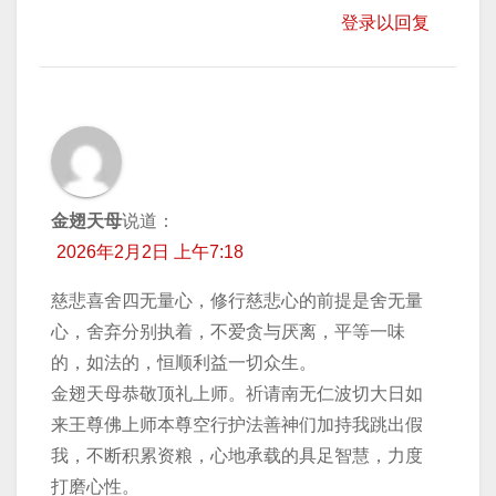
登录以回复
金翅天母
说道：
2026年2月2日 上午7:18
慈悲喜舍四无量心，修行慈悲心的前提是舍无量
心，舍弃分别执着，不爱贪与厌离，平等一味
的，如法的，恒顺利益一切众生。
金翅天母恭敬顶礼上师。祈请南无仁波切大日如
来王尊佛上师本尊空行护法善神们加持我跳出假
我，不断积累资粮，心地承载的具足智慧，力度
打磨心性。