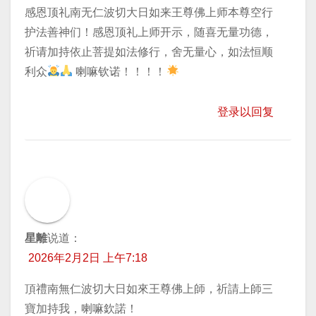
感恩顶礼南无仁波切大日如来王尊佛上师本尊空行
护法善神们！感恩顶礼上师开示，随喜无量功德，
祈请加持​依止菩提如法修行，舍无量心，如法恒顺
利众
喇嘛钦诺！！！！
登录以回复
星離
说道：
2026年2月2日 上午7:18
頂禮南無仁波切大日如來王尊佛上師，祈請上師三
寶加持我，喇嘛欽諾！