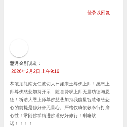
登录以回复
慧月金刚
说道：
2026年2月2日 上午9:16
恭敬顶礼南无仁波切大日如来王尊佛上师！感恩上
师尊佛慈悲加持开示！随喜赞叹上师无量功德与恩
德！祈请大恩上师尊佛慈悲加持我能量智慧修慈悲
心的前提是修好舍无量心。严格仪轨依教奉行打磨
心性！常随佛学精进佛道好好修行！喇嘛钦
诺！！！！