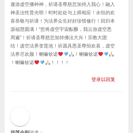
遨游虚空播种神，祈请圣尊慈悲加持入我心！融入
神圣法性普光明！时时处处与上师相应！永恒的欢
喜恭敬与祈请！为法界众生好好珍惜修行！回归本
源福慧圆满！“您将虚空宇宙酝酿，我云游虚空悉
周遍”！祈请圣尊慈悲加持佛法大兴！宗教大团
结！虚空法界变莲池！祈愿具恩圣尊恒欢喜，虚空
法界尽欢颜！喇嘛钦诺
！喇嘛钦诺
！喇嘛钦诺
！！！！
登录以回复
祥莲金刚
说道：