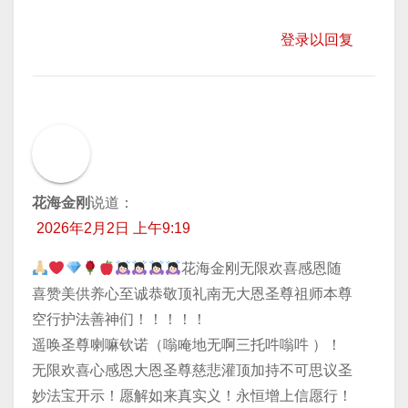
登录以回复
花海金刚
说道：
2026年2月2日 上午9:19
花海金刚无限欢喜感恩随
喜赞美供养心至诚恭敬顶礼南无大恩圣尊祖师本尊
空行护法善神们！！！！！
遥唤圣尊喇嘛钦诺（嗡唵地无啊三托吽嗡吽 ）！
无限欢喜心感恩大恩圣尊慈悲灌顶加持不可思议圣
妙法宝开示！愿解如来真实义！永恒增上信愿行！