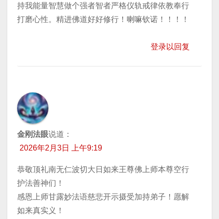
持我能量智慧做个强者智者严格仪轨戒律依教奉行
打磨心性。精进佛道好好修行！喇嘛钦诺！！！！
登录以回复
金刚法眼
说道：
2026年2月3日 上午9:19
恭敬顶礼南无仁波切大日如来王尊佛上师本尊空行
护法善神们！
感恩上师甘露妙法语慈悲开示摄受加持弟子！愿解
如来真实义！