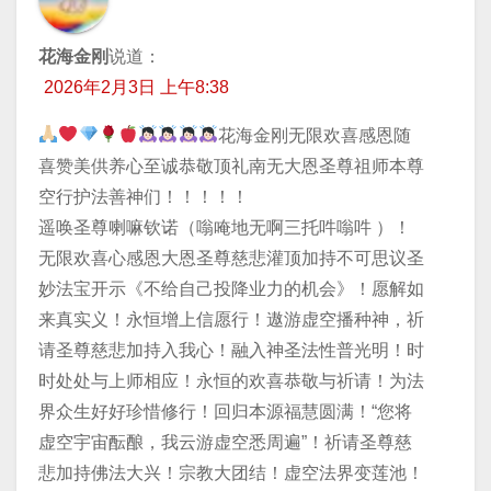
花海金刚
说道：
2026年2月3日 上午8:38
花海金刚无限欢喜感恩随
喜赞美供养心至诚恭敬顶礼南无大恩圣尊祖师本尊
空行护法善神们！！！！！
遥唤圣尊喇嘛钦诺（嗡唵地无啊三托吽嗡吽 ）！
无限欢喜心感恩大恩圣尊慈悲灌顶加持不可思议圣
妙法宝开示《不给自己投降业力的机会》！愿解如
来真实义！永恒增上信愿行！遨游虚空播种神，祈
请圣尊慈悲加持入我心！融入神圣法性普光明！时
时处处与上师相应！永恒的欢喜恭敬与祈请！为法
界众生好好珍惜修行！回归本源福慧圆满！“您将
虚空宇宙酝酿，我云游虚空悉周遍”！祈请圣尊慈
悲加持佛法大兴！宗教大团结！虚空法界变莲池！