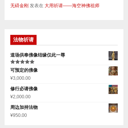
无碍金刚
发表在
大用祈请——海空神佛祖师
法物祈请
道场供奉佛像结缘仅此一尊
评分
5.00
可预定的佛像
&sol; 5
¥
3,000.00
修行必请佛像
¥
2,000.00
周边加持法物
¥
950.00