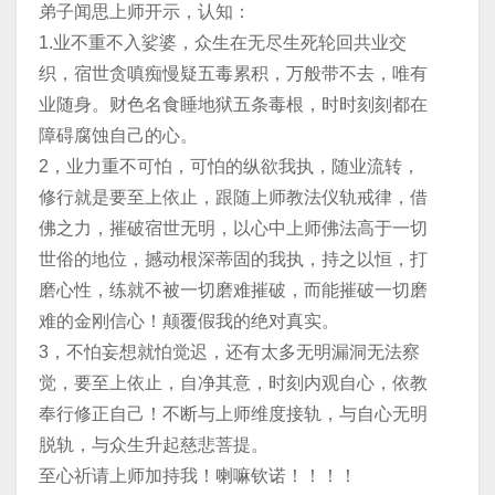
弟子闻思上师开示，认知：
1.业不重不入娑婆，众生在无尽生死轮回共业交
织，宿世贪嗔痴慢疑五毒累积，万般带不去，唯有
业随身。财色名食睡地狱五条毒根，时时刻刻都在
障碍腐蚀自己的心。
2，业力重不可怕，可怕的纵欲我执，随业流转，
修行就是要至上依止，跟随上师教法仪轨戒律，借
佛之力，摧破宿世无明，以心中上师佛法高于一切
世俗的地位，撼动根深蒂固的我执，持之以恒，打
磨心性，练就不被一切磨难摧破，而能摧破一切磨
难的金刚信心！颠覆假我的绝对真实。
3，不怕妄想就怕觉迟，还有太多无明漏洞无法察
觉，要至上依止，自净其意，时刻内观自心，依教
奉行修正自己！不断与上师维度接轨，与自心无明
脱轨，与众生升起慈悲菩提。
至心祈请上师加持我！喇嘛钦诺！！！！