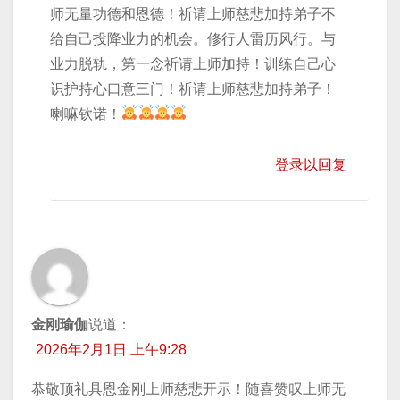
师无量功德和恩德！祈请上师慈悲加持弟子不
给自己投降业力的机会。修行人雷历风行。与
业力脱轨，第一念祈请上师加持！训练自己心
识护持心口意三门！祈请上师慈悲加持弟子！
喇嘛钦诺！
登录以回复
金刚瑜伽
说道：
2026年2月1日 上午9:28
恭敬顶礼具恩金刚上师慈悲开示！随喜赞叹上师无