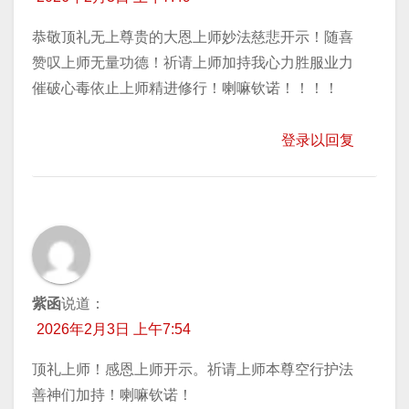
恭敬顶礼无上尊贵的大恩上师妙法慈悲开示！随喜
赞叹上师无量功德！祈请上师加持我心力胜服业力
催破心毒依止上师精进修行！喇嘛钦诺！！！！
登录以回复
紫函
说道：
2026年2月3日 上午7:54
顶礼上师！感恩上师开示。祈请上师本尊空行护法
善神们加持！喇嘛钦诺！