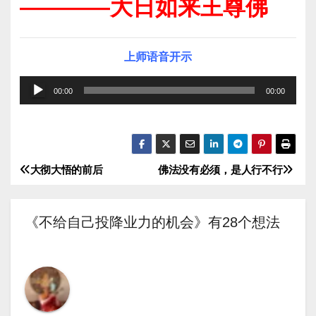
————大日如来王尊佛
上师语音开示
音
00:00
00:00
频
播
放
器
大彻大悟的前后
佛法没有必须，是人行不行
文
章
《不给自己投降业力的机会》有28个想法
导
航