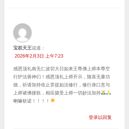
宝权天王
说道：
2026年2月3日 上午7:23
感恩顶礼南无仁波切大日如来王尊佛上师本尊空
行护法善神们！感恩顶礼上师开示，随喜无量功
德，祈请加持​依止菩提如法修行，修行身口意与
上师诸佛接轨，相应摄受上师一切妙法加持
喇嘛钦诺！！！！
登录以回复