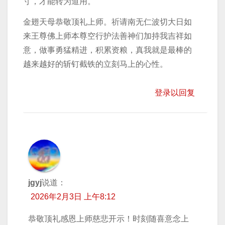
寸，才能转为道用。
金翅天母恭敬顶礼上师。祈请南无仁波切大日如
来王尊佛上师本尊空行护法善神们加持我吉祥如
意，做事勇猛精进，积累资粮，真我就是最棒的
越来越好的斩钉截铁的立刻马上的心性。
登录以回复
jgyj
说道：
2026年2月3日 上午8:12
恭敬顶礼感恩上师慈悲开示！时刻随喜意念上