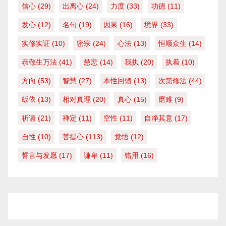
信心
(29)
出离心
(24)
力度
(33)
功德
(11)
发心
(12)
名句
(19)
因果
(16)
境界
(33)
实修实证
(10)
密宗
(24)
心法
(13)
恒顺众生
(14)
恭敬生万法
(41)
慈悲
(14)
我执
(20)
执着
(10)
方向
(53)
智慧
(27)
本性回馈
(13)
次第修法
(44)
皈依
(13)
相对真理
(20)
真心
(15)
磨难
(9)
祈请
(21)
禅定
(11)
空性
(11)
自净其意
(17)
自性
(10)
菩提心
(113)
觉悟
(12)
誓言与发愿
(17)
谦卑
(11)
错用
(16)