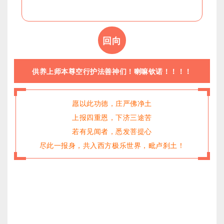
回向
供养上师本尊空行护法善神们！喇嘛钦诺！！！！
愿以此功德，庄严佛净土
上报四重恩，下济三途苦
若有见闻者，悉发菩提心
尽此一报身，共入西方极乐世界，毗卢刹土！