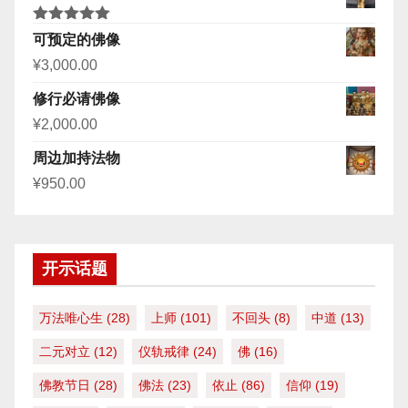
评分
5.00
可预定的佛像
&sol; 5
¥
3,000.00
修行必请佛像
¥
2,000.00
周边加持法物
¥
950.00
开示话题
万法唯心生
(28)
上师
(101)
不回头
(8)
中道
(13)
二元对立
(12)
仪轨戒律
(24)
佛
(16)
佛教节日
(28)
佛法
(23)
依止
(86)
信仰
(19)