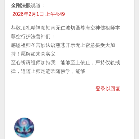
金刚法眼
说道：
2026年2月1日 上午4:49
恭敬顶礼精神领袖南无仁波切圣尊海空神佛祖师本
尊空行护法善神们！
感恩祖师圣言妙法语慈悲开示无上密意摄受大加
持！愿解如来真实义！
至心祈请祖师加持我！能够至上依止，严持仪轨戒
律，追随上师足迹常随佛学，能够
登录以回复