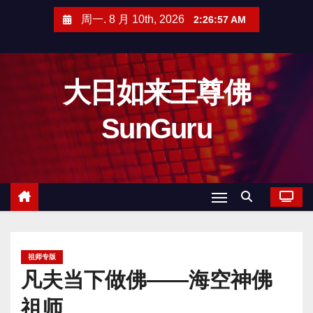
跳
周一. 8 月 10th, 2026
2:26:58 AM
至
内
容
大日如来王尊佛
SunGuru
祖师专版
凡夫当下做佛——海空神佛
祖师