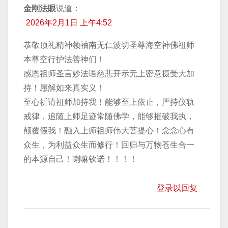
金刚法眼
说道：
2026年2月1日 上午4:52
恭敬顶礼精神领袖南无仁波切圣尊海空神佛祖师
本尊空行护法善神们！
感恩祖师圣言妙法语慈悲开示无上密意摄受大加
持！愿解如来真实义！
至心祈请祖师加持我！能够至上依止，严持仪轨
戒律，追随上师足迹常随佛学，能够摧破我执，
颠覆假我！融入上师祖师伟大菩提心！念念心有
众生，为利益众生而修行！回归与万物苍生合一
的本源自己！喇嘛钦诺！！！！
登录以回复