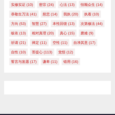
实修实证
(10)
密宗
(24)
心法
(13)
恒顺众生
(14)
恭敬生万法
(41)
慈悲
(14)
我执
(20)
执着
(10)
方向
(53)
智慧
(27)
本性回馈
(13)
次第修法
(44)
皈依
(13)
相对真理
(20)
真心
(15)
磨难
(9)
祈请
(21)
禅定
(11)
空性
(11)
自净其意
(17)
自性
(10)
菩提心
(113)
觉悟
(12)
誓言与发愿
(17)
谦卑
(11)
错用
(16)