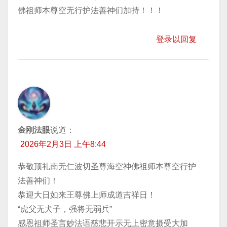
佛祖师本尊空无行护法善神们加持！！！
登录以回复
金刚法眼
说道：
2026年2月3日 上午8:44
恭敬顶礼南无仁波切圣尊海空神佛祖师本尊空行护
法善神们！
恭迎大日如来王尊佛上师成道吉祥日！
“虎父无犬子，强将无弱兵”
感恩祖师圣言妙法语慈悲开示无上密意摄受大加