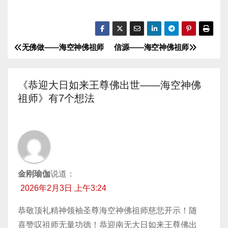
无佛做——海空神佛祖师
信源——海空神佛祖师
文
章
《恭迎大日如来王尊佛出世——海空神佛
导
祖师》有7个想法
航
金刚瑜伽
说道：
2026年2月3日 上午3:24
恭敬顶礼精神领袖圣尊海空神佛祖师慈悲开示！随
喜赞叹祖师无量功德！恭迎南无大日如来王尊佛出