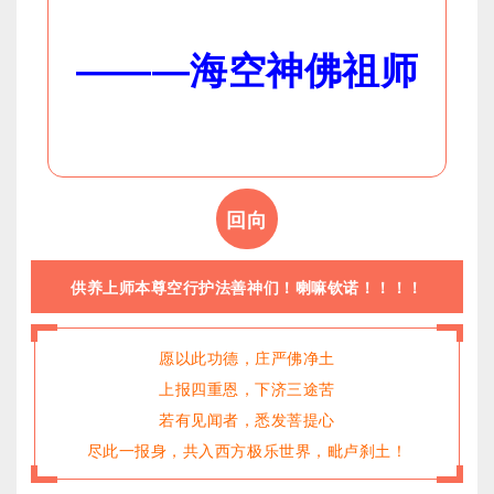
———
海空神佛祖师
回向
供养上师本尊空行护法善神们！喇嘛钦诺！！！！
愿以此功德，庄严佛净土
上报四重恩，下济三途苦
若有见闻者，悉发菩提心
尽此一报身，共入西方极乐世界，毗卢刹土！