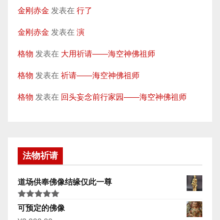
金刚赤金
发表在
行了
金刚赤金
发表在
演
格物
发表在
大用祈请——海空神佛祖师
格物
发表在
祈请——海空神佛祖师
格物
发表在
回头妄念前行家园——海空神佛祖师
法物祈请
道场供奉佛像结缘仅此一尊
评分
5.00
可预定的佛像
&sol; 5