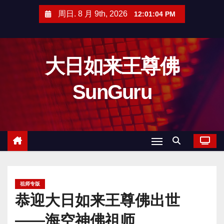
跳
周日. 8 月 9th, 2026
12:01:05 PM
至
内
容
大日如来王尊佛
SunGuru
祖师专版
恭迎大日如来王尊佛出世
——海空神佛祖师