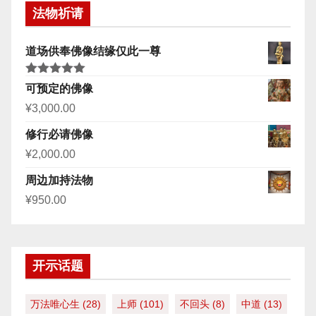
法物祈请
道场供奉佛像结缘仅此一尊
评分
5.00
可预定的佛像
&sol; 5
¥
3,000.00
修行必请佛像
¥
2,000.00
周边加持法物
¥
950.00
开示话题
万法唯心生
(28)
上师
(101)
不回头
(8)
中道
(13)