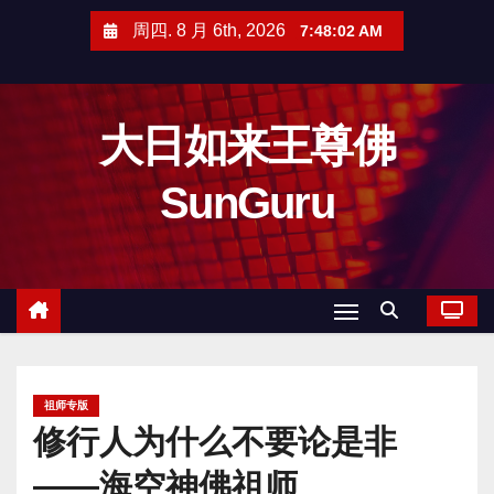
跳
周四. 8 月 6th, 2026
7:48:03 AM
至
内
容
大日如来王尊佛
SunGuru
祖师专版
修行人为什么不要论是非
——海空神佛祖师