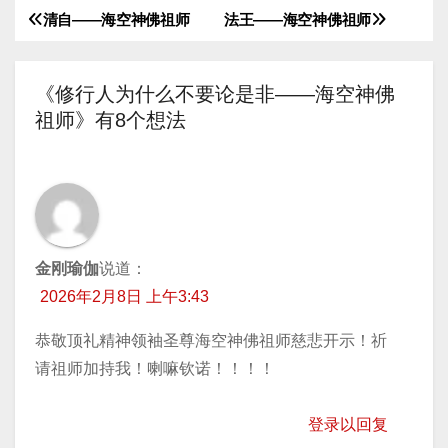
清自——海空神佛祖师
法王——海空神佛祖师
文
章
《修行人为什么不要论是非——海空神佛
导
祖师》有8个想法
航
金刚瑜伽
说道：
2026年2月8日 上午3:43
恭敬顶礼精神领袖圣尊海空神佛祖师慈悲开示！祈
请祖师加持我！喇嘛钦诺！！！！
登录以回复