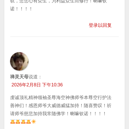
轨，念念心有众生，为利益众生而修行！喇嘛钦
诺！！！！
登录以回复
禅灵天母
说道：
2026年2月8日 下午10:36
虔诚顶礼精神领袖圣尊海空神佛师爷本尊空行护法
善神们！感恩师爷大威德威猛加持！随喜赞叹！祈
请师爷慈悲加持我常随佛学！喇嘛钦诺！！！！