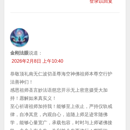
登录以回复
金刚法眼
说道：
2026年2月8日 上午10:40
恭敬顶礼南无仁波切圣尊海空神佛祖师本尊空行护
法善神们！
感恩祖师圣言妙法语慈悲开示无上密意摄受大加
持！愿解如来真实义！
至心祈请祖师加持我！能够至上依止，严持仪轨戒
律，自净其意，内观自心，追随上师足迹常随佛
学，能够心量宽广，承载包容，时时与上师诸佛接