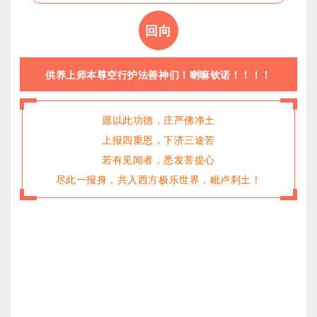
回向
供养上师本尊空行护法善神们！喇嘛钦诺！！！！
愿以此功德，庄严佛净土
上报四重恩，下济三途苦
若有见闻者，悉发菩提心
尽此一报身，共入西方极乐世界，毗卢刹土！