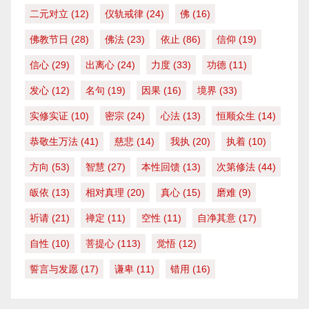
二元对立
(12)
仪轨戒律
(24)
佛
(16)
佛教节日
(28)
佛法
(23)
依止
(86)
信仰
(19)
信心
(29)
出离心
(24)
力度
(33)
功德
(11)
发心
(12)
名句
(19)
因果
(16)
境界
(33)
实修实证
(10)
密宗
(24)
心法
(13)
恒顺众生
(14)
恭敬生万法
(41)
慈悲
(14)
我执
(20)
执着
(10)
方向
(53)
智慧
(27)
本性回馈
(13)
次第修法
(44)
皈依
(13)
相对真理
(20)
真心
(15)
磨难
(9)
祈请
(21)
禅定
(11)
空性
(11)
自净其意
(17)
自性
(10)
菩提心
(113)
觉悟
(12)
誓言与发愿
(17)
谦卑
(11)
错用
(16)