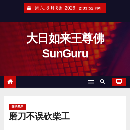
跳
周六. 8 月 8th, 2026
2:33:53 PM
至
内
容
大日如来王尊佛
SunGuru
随笔开示
磨刀不误砍柴工