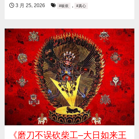
3 月 25, 2026
,
#皈依
#真心
《磨刀不误砍柴工–大日如来王