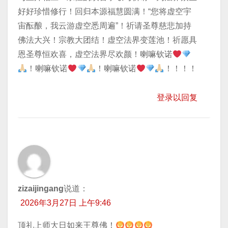
好好珍惜修行！回归本源福慧圆满！“您将虚空宇
宙酝酿，我云游虚空悉周遍”！祈请圣尊慈悲加持
佛法大兴！宗教大团结！虚空法界变莲池！祈愿具
恩圣尊恒欢喜，虚空法界尽欢颜！喇嘛钦诺
！喇嘛钦诺
！喇嘛钦诺
！！！！
登录以回复
zizaijingang
说道：
2026年3月27日 上午9:46
顶礼上师大日如来王尊佛！