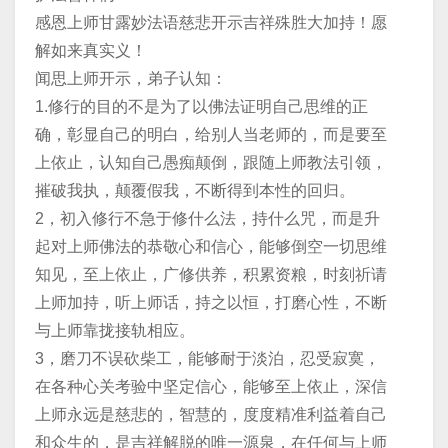
感恩上师甘露妙法语慈悲开示吉祥殊胜大加持！愿
解如来真实义！
闻思上师开示，弟子认知：
1.修行的目的不是为了以佛法证明自己思维的正
确，彰显自己的明白，给别人当老师的，而是要至
上依止，认知自己愚痴颠倒，跟随上师教法引领，
摧破我执，颠覆假我，不断得到本性的回归。
2，初入修行不急于修什么法，持什么咒，而是升
起对上师佛法的恭敬心和信心，能够倒空一切思维
知见，至上依止，广修供养，积累资粮，时刻祈请
上师加持，听上师话，持之以恒，打磨心性，不断
与上师靠拢接轨相应。
3，磨刀不误砍柴工，能够耐于淡泊，忍受寂寞，
在各种心关考验中坚定信心，能够至上依止，深信
上师永远是慈悲的，智慧的，度度精准利益着自己
和众生的，是吉祥解脱的唯一源泉，在任何与上师