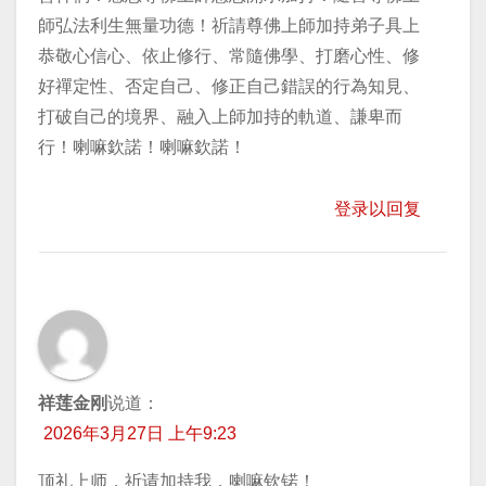
師弘法利生無量功德！祈請尊佛上師加持弟子具上
恭敬心信心、依止修行、常隨佛學、打磨心性、修
好禪定性、否定自己、修正自己錯誤的行為知見、
打破自己的境界、融入上師加持的軌道、謙卑而
行！喇嘛欽諾！喇嘛欽諾！
登录以回复
祥莲金刚
说道：
2026年3月27日 上午9:23
顶礼上师，祈请加持我，喇嘛钦锘！