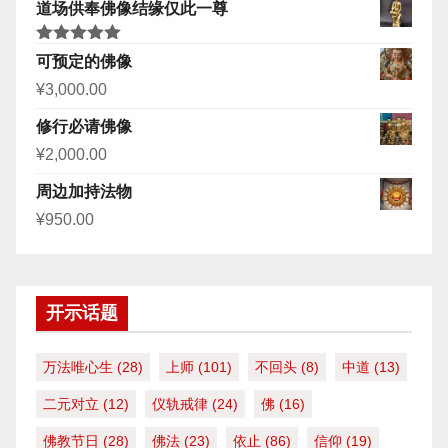
道场供奉佛像结缘仅此一尊
评分
5.00
可预定的佛像
&sol; 5
¥
3,000.00
修行必请佛像
¥
2,000.00
周边加持法物
¥
950.00
开示话题
万法唯心生
(28)
上师
(101)
不回头
(8)
中道
(13)
二元对立
(12)
仪轨戒律
(24)
佛
(16)
佛教节日
(28)
佛法
(23)
依止
(86)
信仰
(19)