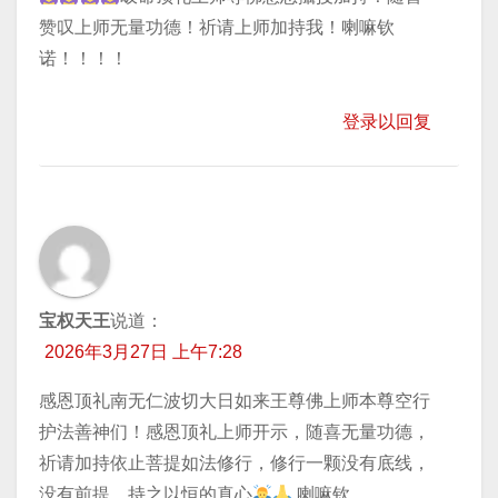
赞叹上师无量功德！祈请上师加持我！喇嘛钦
诺！！！！
登录以回复
宝权天王
说道：
2026年3月27日 上午7:28
感恩顶礼南无仁波切大日如来王尊佛上师本尊空行
护法善神们！感恩顶礼上师开示，随喜无量功德，
祈请加持​依止菩提如法修行，修行一颗没有底线，
没有前提，持之以恒的真心
喇嘛钦