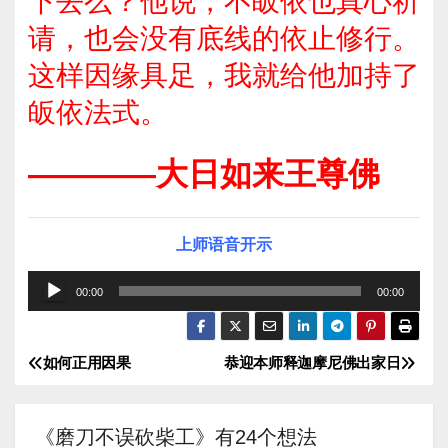
下去么？他说，不皈依也真心祈
请，也会没有底线的依止修行。
这样因缘具足，我就给他加持了
皈依法式。
————大日如来王尊佛
上师语音开示
音
00:00
00:00
频
播
如何正用因果
恭迎本师释迦摩尼佛出家日
文
放
器
章
《磨刀不误砍柴工》有24个想法