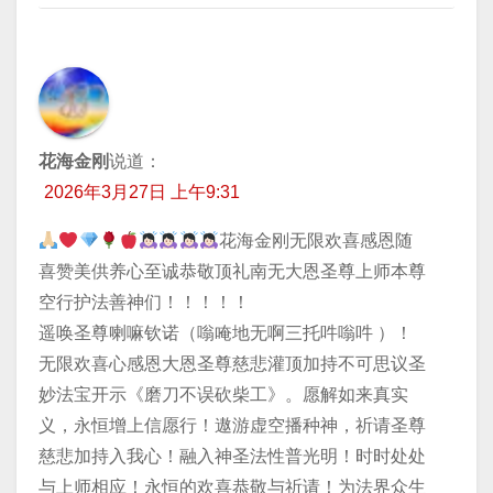
花海金刚
说道：
2026年3月27日 上午9:31
花海金刚无限欢喜感恩随
喜赞美供养心至诚恭敬顶礼南无大恩圣尊上师本尊
空行护法善神们！！！！！
遥唤圣尊喇嘛钦诺（嗡唵地无啊三托吽嗡吽 ）！
无限欢喜心感恩大恩圣尊慈悲灌顶加持不可思议圣
妙法宝开示《磨刀不误砍柴工》。愿解如来真实
义，永恒增上信愿行！遨游虚空播种神，祈请圣尊
慈悲加持入我心！融入神圣法性普光明！时时处处
与上师相应！永恒的欢喜恭敬与祈请！为法界众生