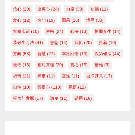
信心
(29)
出离心
(24)
力度
(33)
功德
(11)
发心
(12)
名句
(19)
因果
(16)
境界
(33)
实修实证
(10)
密宗
(24)
心法
(13)
恒顺众生
(14)
恭敬生万法
(41)
慈悲
(14)
我执
(20)
执着
(10)
方向
(53)
智慧
(27)
本性回馈
(13)
次第修法
(44)
皈依
(13)
相对真理
(20)
真心
(15)
磨难
(9)
祈请
(21)
禅定
(11)
空性
(11)
自净其意
(17)
自性
(10)
菩提心
(113)
觉悟
(12)
誓言与发愿
(17)
谦卑
(11)
错用
(16)