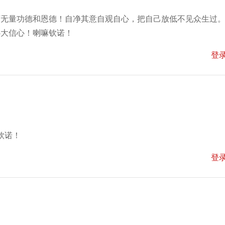
师无量功德和恩德！自净其意自观自心，把自己放低不见众生过
心大信心！喇嘛钦诺！
登
钦诺！
登