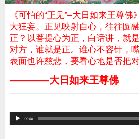
《可怕的“正见”–大日如来王尊
大狂妄。正见映射自心，往往圆
正？以菩提心为正，白话讲，就
对方，谁就是正。谁心不容针，
表面也许慈悲，要看心地是否把
————大日如来王尊佛
音
00:00
频
播