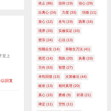
/
依止
(86)
信仰
(19)
信心
(29)
下
出离心
(24)
力度
(33)
功德
(11)
箭
发心
(12)
名句
(19)
因果
(16)
头
键
境界
(33)
实修实证
(10)
来
密宗
(24)
心法
(13)
增
恒顺众生
(14)
恭敬生万法
(41)
高
子至上
或
慈悲
(14)
我执
(20)
执着
(10)
降
方向
(53)
智慧
(27)
低
本性回馈
(13)
次第修法
(44)
音
录以回复
量
皈依
(13)
相对真理
(20)
。
真心
(15)
磨难
(9)
祈请
(21)
禅定
(11)
空性
(11)