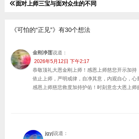
面对上师三宝与面对众生的不同
放
文
器
章
《可怕的“正见”》有30个想法
导
航
金刚净莲
说道：
2026年5月12日 下午2:17
恭敬顶礼大恩金刚上师！感恩上师慈悲开示加持
依止上师，严明戒律，自净其意，内观自心，心
感恩上师慈悲救度加持护佑！时刻意念大恩上师
jgyj
说道：