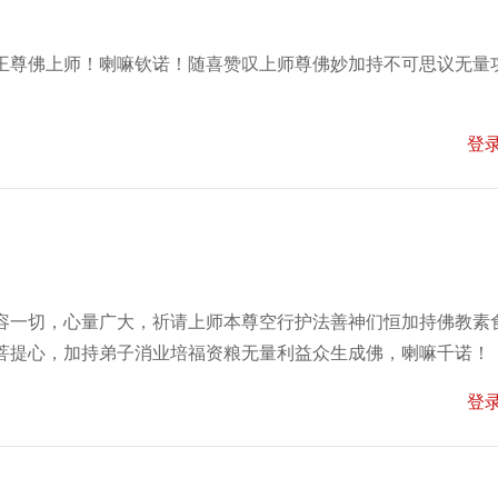
王尊佛上师！喇嘛钦诺！随喜赞叹上师尊佛妙加持不可思议无量
登
容一切，心量广大，祈请上师本尊空行护法善神们恒加持佛教素
菩提心，加持弟子消业培福资粮无量利益众生成佛，喇嘛千诺！
登