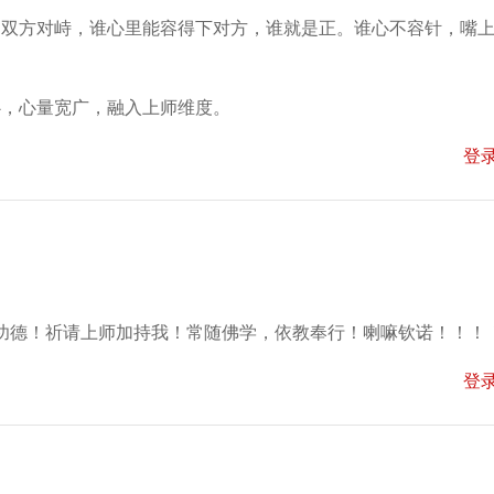
到双方对峙，谁心里能容得下对方，谁就是正。谁心不容针，嘴
心，心量宽广，融入上师维度。
登
功德！祈请上师加持我！常随佛学，依教奉行！喇嘛钦诺！！！
登