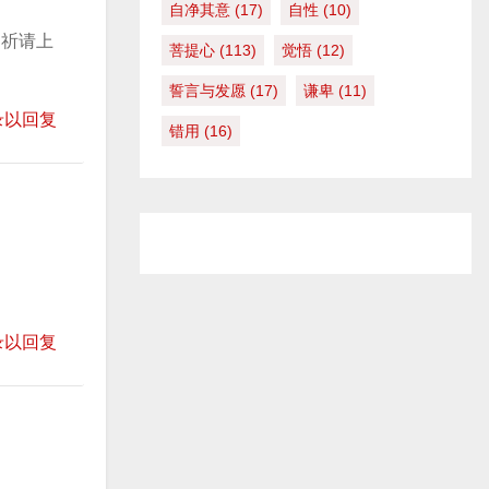
自净其意
(17)
自性
(10)
。祈请上
菩提心
(113)
觉悟
(12)
誓言与发愿
(17)
谦卑
(11)
录以回复
错用
(16)
录以回复