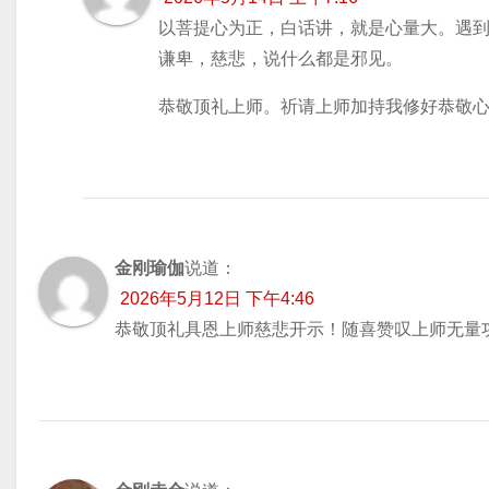
以菩提心为正，白话讲，就是心量大。遇
谦卑，慈悲，说什么都是邪见。
恭敬顶礼上师。祈请上师加持我修好恭敬
金刚瑜伽
说道：
2026年5月12日 下午4:46
恭敬顶礼具恩上师慈悲开示！随喜赞叹上师无量