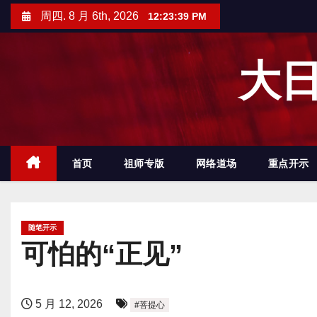
跳
周四. 8 月 6th, 2026
12:23:40 PM
至
内
大日
容
首页
祖师专版
网络道场
重点开示
随笔开示
可怕的“正见”
5 月 12, 2026
#菩提心