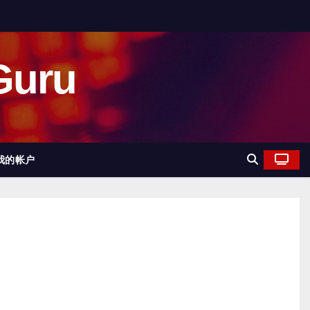
uru
我的帐户