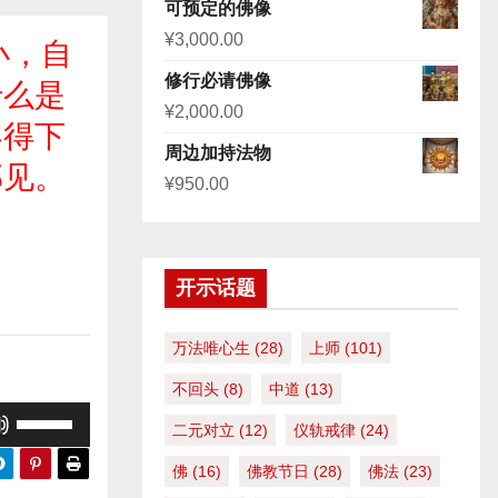
评分
5.00
可预定的佛像
&sol; 5
¥
3,000.00
小，自
修行必请佛像
什么是
¥
2,000.00
容得下
周边加持法物
邪见。
¥
950.00
开示话题
万法唯心生
(28)
上师
(101)
不回头
(8)
中道
(13)
使
二元对立
(12)
仪轨戒律
(24)
用
佛
(16)
佛教节日
(28)
佛法
(23)
上