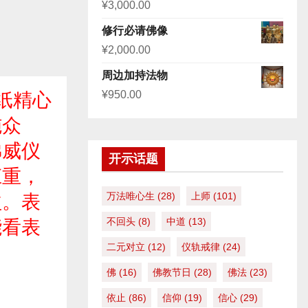
¥
3,000.00
修行必请佛像
¥
2,000.00
周边加持法物
¥
950.00
纸精心
施众
佛威仪
开示话题
庄重，
万法唯心生
(28)
上师
(101)
益。表
不回头
(8)
中道
(13)
能看表
二元对立
(12)
仪轨戒律
(24)
佛
(16)
佛教节日
(28)
佛法
(23)
依止
(86)
信仰
(19)
信心
(29)