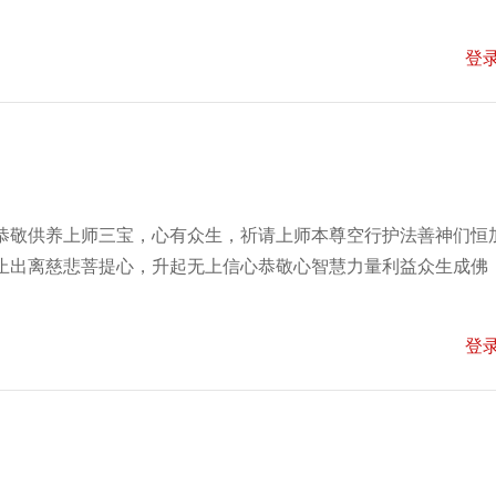
登
恭敬供养上师三宝，心有众生，祈请上师本尊空行护法善神们恒
止出离慈悲菩提心，升起无上信心恭敬心智慧力量利益众生成佛
登