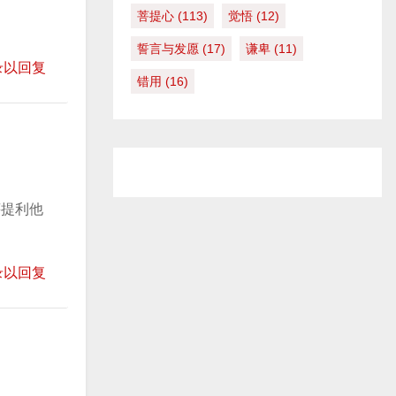
低
菩提心
(113)
觉悟
(12)
音
誓言与发愿
(17)
谦卑
(11)
量
录以回复
错用
(16)
。
菩提利他
录以回复