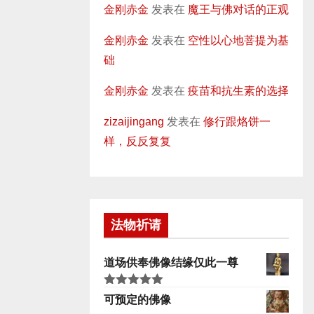
金刚赤金
发表在
魔王与佛对话的正观
金刚赤金
发表在
空性以心地菩提为基
础
金刚赤金
发表在
疫苗和抗生素的选择
zizaijingang
发表在
修行跟烙饼一
样，反反复复
法物祈请
道场供奉佛像结缘仅此一尊
评分
5.00
可预定的佛像
&sol; 5