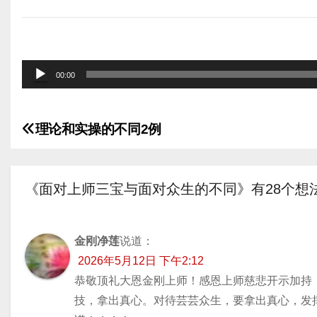
音
00:00
频
播
理论和实操的不同2例
放
文
器
章
《面对上师三宝与面对众生的不同》有28个想
导
航
金刚净莲
说道：
2026年5月12日 下午2:12
恭敬顶礼大恩金刚上师！感恩上师慈悲开示加持
技，拿出真心。对待芸芸众生，要拿出真心，发