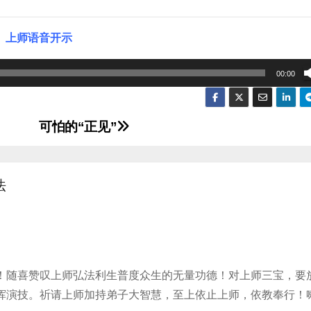
上师语音开示
00:00
可怕的“正见”
法
！随喜赞叹上师弘法利生普度众生的无量功德！对上师三宝，要
挥演技。祈请上师加持弟子大智慧，至上依止上师，依教奉行！