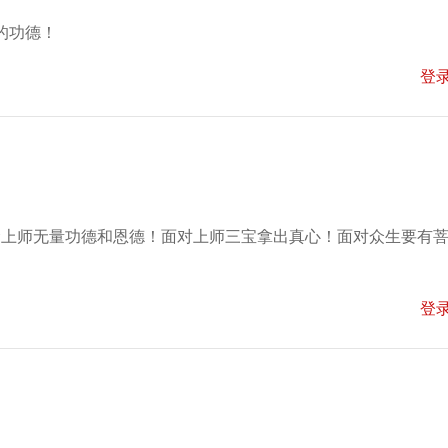
的功德！
登
念上师无量功德和恩德！面对上师三宝拿出真心！面对众生要有
登