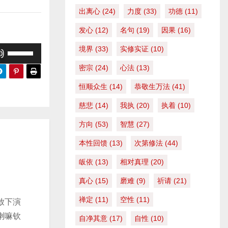
出离心
(24)
力度
(33)
功德
(11)
发心
(12)
名句
(19)
因果
(16)
境界
(33)
实修实证
(10)
使
用
密宗
(24)
心法
(13)
上
恒顺众生
(14)
恭敬生万法
(41)
/
慈悲
(14)
我执
(20)
执着
(10)
下
箭
方向
(53)
智慧
(27)
头
本性回馈
(13)
次第修法
(44)
键
皈依
(13)
相对真理
(20)
来
增
真心
(15)
磨难
(9)
祈请
(21)
高
禅定
(11)
空性
(11)
放下演
或
喇嘛钦
自净其意
(17)
自性
(10)
降