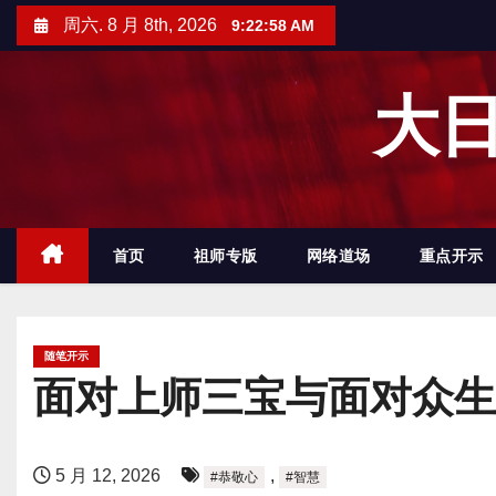
跳
周六. 8 月 8th, 2026
9:22:59 AM
至
内
大日
容
首页
祖师专版
网络道场
重点开示
随笔开示
面对上师三宝与面对众生
5 月 12, 2026
,
#恭敬心
#智慧