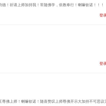
功德！祈请上师加持我！常随佛学，依教奉行！喇嘛钦诺！！！
登
登
王尊佛上师！喇嘛钦诺！随喜赞叹上师尊佛开示大加持不可思议