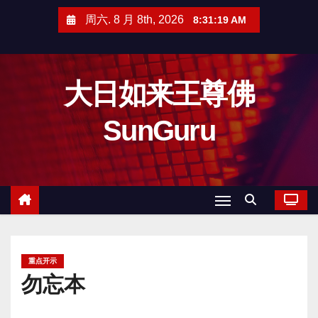
跳
周六. 8 月 8th, 2026
8:31:21 AM
至
内
容
大日如来王尊佛
SunGuru
重点开示
勿忘本