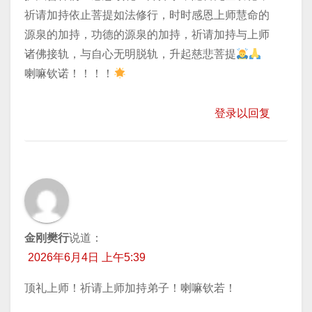
祈请加持​依止菩提如法修行，时时感恩上师慧命的
源泉的加持，功德的源泉的加持，祈请加持与上师
诸佛接轨，与自心无明脱轨，升起慈悲菩提
喇嘛钦诺！！！！
登录以回复
金刚樊行
说道：
2026年6月4日 上午5:39
顶礼上师！祈请上师加持弟子！喇嘛钦若！