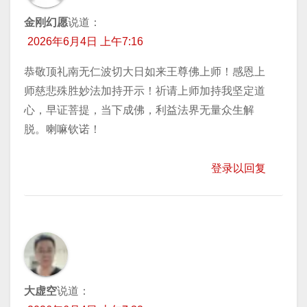
金刚幻愿
说道：
2026年6月4日 上午7:16
恭敬顶礼南无仁波切大日如来王尊佛上师！感恩上
师慈悲殊胜妙法加持开示！祈请上师加持我坚定道
心，早证菩提，当下成佛，利益法界无量众生解
脱。喇嘛钦诺！
登录以回复
大虚空
说道：