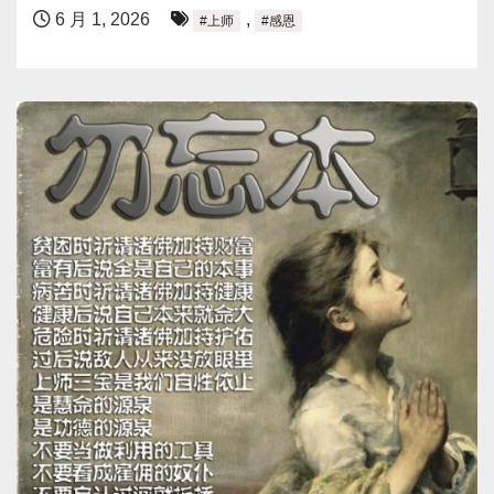
6 月 1, 2026
,
#上师
#感恩