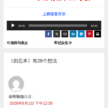
上师语音开示
音
00:00
00:00
频
播
信仰与依止
牢记众生
文
放
器
章
《勿忘本》有28个想法
导
航
金刚瑜伽
说道：
2026年6月1日 下午12:30