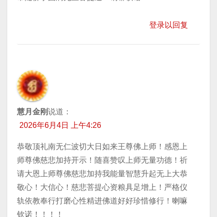
登录以回复
慧月金刚
说道：
2026年6月4日 上午4:26
恭敬顶礼南无仁波切大日如来王尊佛上师！感恩上
师尊佛慈悲加持开示！随喜赞叹上师无量功德！祈
请大恩上师尊佛慈悲加持我能量智慧升起无上大恭
敬心！大信心！慈悲菩提心资粮具足增上！严格仪
轨依教奉行打磨心性精进佛道好好珍惜修行！喇嘛
钦诺！！！！