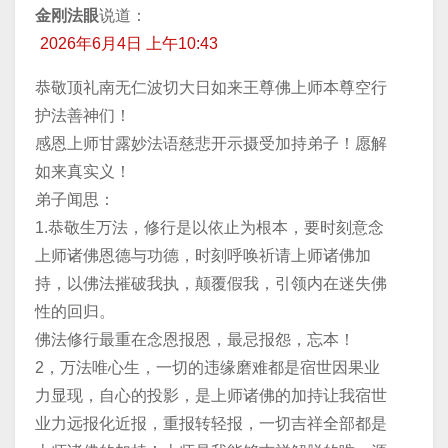
金刚法眼
说道：
2026年6月4日 上午10:43
恭敬顶礼南无仁波切大日如来王尊佛上师本尊空行
护法善神们！
感恩上师甘露妙法语慈悲开示摄受加持弟子！愿解
如来真实义！
弟子闻思：
1.恭敬生万法，修行是以依止为根本，要时刻意念
上师诸佛恩德与功德，时刻呼唤祈请上师诸佛加
持，以佛法摧破我执，颠覆假我，引领内在迷失佛
性的回归。
佛法修行最重在念恩报恩，最忌报怨，忘本！
2，万法唯心生，一切的违缘磨难都是宿世因果业
力显现，自心的投影，是上师诸佛的加持让我宿世
业力远报化近报，重报转轻报，一切吉祥全部都是