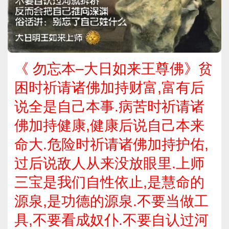
《 勿忘本–大日如来王尊佛》贫
困时祈请诸佛加持财富,富有后
说全是自己本事.病苦时祈请诸
佛加持健康,健康后说自己本来
命大.危险时祈请诸佛加持护佑,
过后说敌人从来没放眼里.上师
三宝是我们自性依止,是慧命的
源泉,是功德的源泉.不要当做工
具,不要看成奴仆.不要自认过河