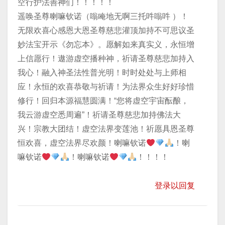
空行护法善神们！！！！！
遥唤圣尊喇嘛钦诺（嗡唵地无啊三托吽嗡吽 ）！
无限欢喜心感恩大恩圣尊慈悲灌顶加持不可思议圣
妙法宝开示《勿忘本》。愿解如来真实义，永恒增
上信愿行！遨游虚空播种神，祈请圣尊慈悲加持入
我心！融入神圣法性普光明！时时处处与上师相
应！永恒的欢喜恭敬与祈请！为法界众生好好珍惜
修行！回归本源福慧圆满！“您将虚空宇宙酝酿，
我云游虚空悉周遍”！祈请圣尊慈悲加持佛法大
兴！宗教大团结！虚空法界变莲池！祈愿具恩圣尊
恒欢喜，虚空法界尽欢颜！喇嘛钦诺
！喇
嘛钦诺
！喇嘛钦诺
！！！！
登录以回复