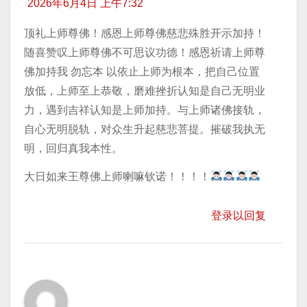
2026年6月4日 上午7:32
顶礼上师尊佛！感恩上师尊佛慈悲殊胜开示加持！
随喜赞叹上师尊佛不可思议功德！感恩祈请上师尊
佛加持我 勿忘本 以依止上师为根本，把自己位置
放低，上师至上恭敬，磨难挫折认知是自己无明业
力，遇到吉祥认知是上师加持。与上师诸佛接轨，
自心无明脱轨，对众生升起慈悲菩提。摧破我执无
明，回归真我本性。
大日如来王尊佛上师喇嘛钦诺！！！！
登录以回复