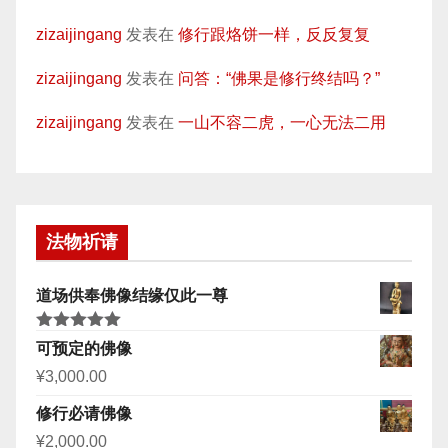
zizaijingang
发表在
修行跟烙饼一样，反反复复
zizaijingang
发表在
问答：“佛果是修行终结吗？”
zizaijingang
发表在
一山不容二虎，一心无法二用
法物祈请
道场供奉佛像结缘仅此一尊
评分
5.00
可预定的佛像
&sol; 5
¥
3,000.00
修行必请佛像
¥
2,000.00