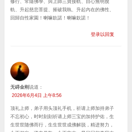
修行、常隨佛學、與上師三寶接軌、自心無明脫
軌、升起慈悲菩提、摧破我執、升起內在的佛性、
回歸自性家園！喇嘛欽諾！喇嘛欽諾！
登录以回复
无碍金刚
说道：
2026年6月4日 上午8:56
顶礼上师，弟子用头顶礼手机，祈请上师加持弟子
不忘初心，时时刻刻祈请上师三宝的加持护佑，生
生世世随佛而行，生生世世成佛解脱，精进努力，