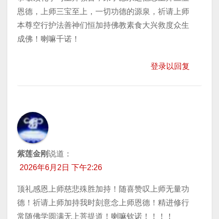
恩德，上师三宝至上，一切功德的源泉，祈请上师
本尊空行护法善神们恒加持佛教素食大兴救度众生
成佛！喇嘛千诺！
登录以回复
紫莲金刚
说道：
2026年6月2日 下午2:26
顶礼感恩上师慈悲殊胜加持！随喜赞叹上师无量功
德！祈请上师加持我时刻意念上师恩德！精进修行
常随佛学圆满无上菩提道！喇嘛钦诺！！！！