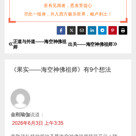
若有见闻者，悉发菩提心
尽此一报身，共入西方极乐世界，毗卢刹土！
正道与外道——海空神佛祖
文
出关——海空神佛祖师
师
章
导
《果实——海空神佛祖师》有9个想法
航
金刚瑜伽
说道：
2026年6月3日 上午3:35