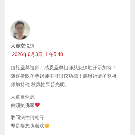
大虚空
说道：
2026年6月3日 上午5:48
顶礼圣尊祖师！感恩圣尊祖师慈悲殊胜开示加持！
随喜赞叹圣尊祖师不可思议功德！感恩祈请圣尊祖
师加持俺 秋风性果普光明。
大道自然源
何须执佛家
敢问法性何处寻
即是妄想执着戏