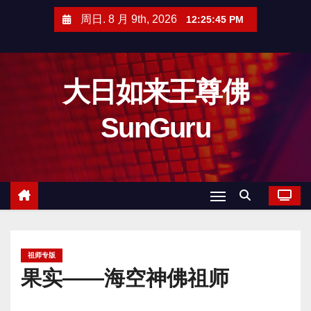
跳
周日. 8 月 9th, 2026
12:25:46 PM
至
内
容
大日如来王尊佛
SunGuru
祖师专版
果实——海空神佛祖师