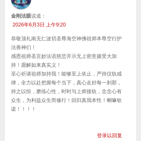
金刚法眼
说道：
2026年6月3日 上午9:20
恭敬顶礼南无仁波切圣尊海空神佛祖师本尊空行护
法善神们！
感恩祖师圣言妙法语慈悲开示无上密意摄受大加
持！愿解如来真实义！
至心祈请祖师加持我！能够至上依止，严持仪轨戒
律，全力以赴把握每个当下，真心走好每一刹那，
持之以恒，磨练心性，时时与上师接轨，念念心有
众生，为利益众生而修行！回归真我本性！喇嘛钦
诺！！！！
登录以回复