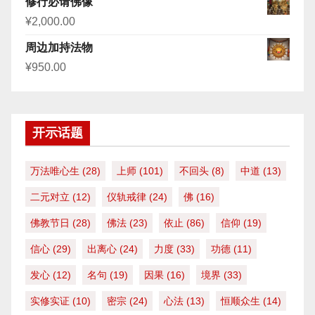
修行必请佛像
¥
2,000.00
周边加持法物
¥
950.00
开示话题
万法唯心生
(28)
上师
(101)
不回头
(8)
中道
(13)
二元对立
(12)
仪轨戒律
(24)
佛
(16)
佛教节日
(28)
佛法
(23)
依止
(86)
信仰
(19)
信心
(29)
出离心
(24)
力度
(33)
功德
(11)
发心
(12)
名句
(19)
因果
(16)
境界
(33)
实修实证
(10)
密宗
(24)
心法
(13)
恒顺众生
(14)