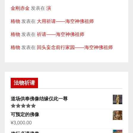
金刚赤金
发表在
演
格物
发表在
大用祈请——海空神佛祖师
格物
发表在
祈请——海空神佛祖师
格物
发表在
回头妄念前行家园——海空神佛祖师
法物祈请
道场供奉佛像结缘仅此一尊
评分
5.00
可预定的佛像
&sol; 5
¥
3,000.00