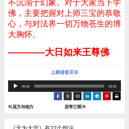
不沉溺于幻象。对于大家当下学
佛，主要把握对上师三宝的恭敬
心，与对法界一切万物苍生的博
大胸怀。
————大日如来王尊佛
上师语音开示
音
00:00
00:00
频
播
压力与动力
后学三明
文
放
器
章
《无为大悲》有27个想法