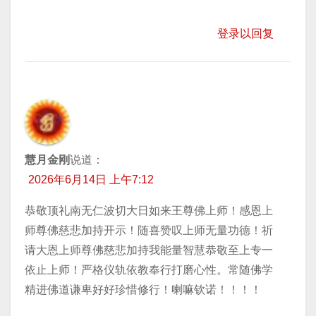
登录以回复
慧月金刚
说道：
2026年6月14日 上午7:12
恭敬顶礼南无仁波切大日如来王尊佛上师！感恩上
师尊佛慈悲加持开示！随喜赞叹上师无量功德！祈
请大恩上师尊佛慈悲加持我能量智慧恭敬至上专一
依止上师！严格仪轨依教奉行打磨心性。常随佛学
精进佛道谦卑好好珍惜修行！喇嘛钦诺！！！！