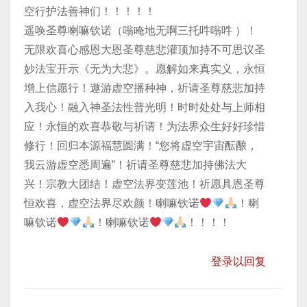
空行护法善神们！！！！！
遥唤圣尊喇嘛钦诺（嗡唵地无啊三托吽嗡吽 ）！
无限欢喜心感恩大恩圣尊慈悲灌顶加持不可思议圣
妙法宝开示《无为大悲》。愿解如来真实义，永恒
增上信愿行！遨游虚空播种神，祈请圣尊慈悲加持
入我心！融入神圣法性普光明！时时处处与上师相
应！永恒的欢喜恭敬与祈请！为法界众生好好珍惜
修行！回归本源福慧圆满！“您将虚空宇宙酝酿，
我云游虚空悉周遍”！祈请圣尊慈悲加持佛法大
兴！宗教大团结！虚空法界变莲池！祈愿具恩圣尊
恒欢喜，虚空法界尽欢颜！喇嘛钦诺
！喇
嘛钦诺
！喇嘛钦诺
！！！！
登录以回复