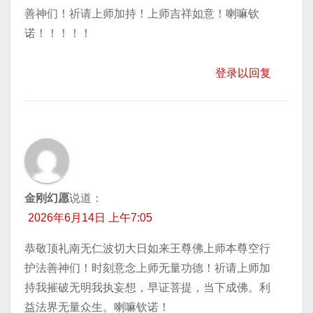
善神们！祈请上师加持！上师吉祥如意！喇嘛钦
诺！！！！！
登录以回复
金刚幻愿
说道：
2026年6月14日 上午7:05
恭敬顶礼南无仁波切大日如来王尊佛上师本尊空行
护法善神们！时刻意念上师无量功德！祈请上师加
持我摧破无明我执妄想，早证菩提，当下成佛。利
益法界无量众生。喇嘛钦诺！