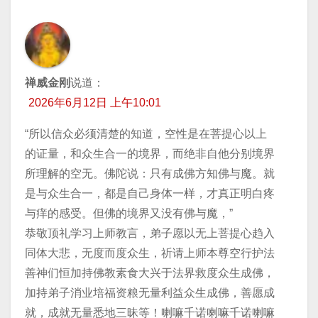
禅威金刚
说道：
2026年6月12日 上午10:01
“所以信众必须清楚的知道，空性是在菩提心以上
的证量，和众生合一的境界，而绝非自他分别境界
所理解的空无。佛陀说：只有成佛方知佛与魔。就
是与众生合一，都是自己身体一样，才真正明白疼
与痒的感受。但佛的境界又没有佛与魔，”
恭敬顶礼学习上师教言，弟子愿以无上菩提心趋入
同体大悲，无度而度众生，祈请上师本尊空行护法
善神们恒加持佛教素食大兴于法界救度众生成佛，
加持弟子消业培福资粮无量利益众生成佛，善愿成
就，成就无量悉地三昧等！喇嘛千诺喇嘛千诺喇嘛