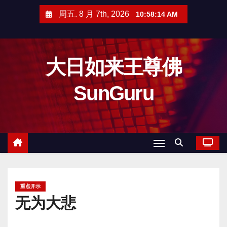
跳
周五. 8 月 7th, 2026
10:58:15 AM
至
内
容
大日如来王尊佛
SunGuru
重点开示
无为大悲