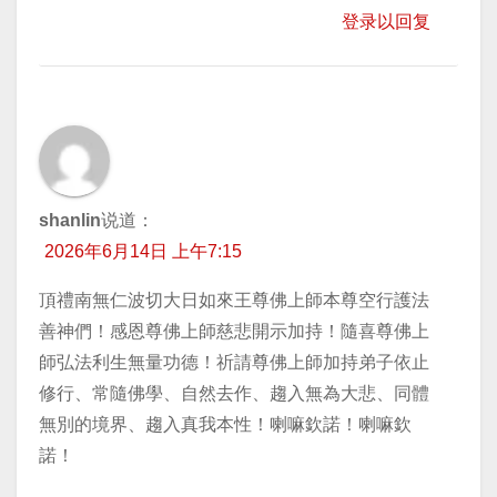
登录以回复
shanlin
说道：
2026年6月14日 上午7:15
頂禮南無仁波切大日如來王尊佛上師本尊空行護法
善神們！感恩尊佛上師慈悲開示加持！隨喜尊佛上
師弘法利生無量功德！祈請尊佛上師加持弟子依止
修行、常隨佛學、自然去作、趨入無為大悲、同體
無別的境界、趨入真我本性！喇嘛欽諾！喇嘛欽
諾！