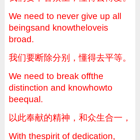
We need to never give up all
beingsand knowtheloveis
broad.
我们要断除分别，懂得去平等。
We need to break offthe
distinction and knowhowto
beequal.
以此奉献的精神，和众生合一，
With thespirit of dedication,