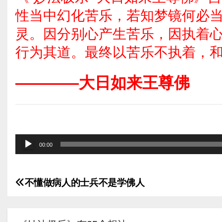
性当中幻化苦乐，若知梦镜何必
灵。因分别心产生苦乐，因执着
行为其道。最终以苦乐不执着，
————大日如来王尊佛
音
00:00
频
播
不懂做病人的士兵不是学佛人
放
文
器
章