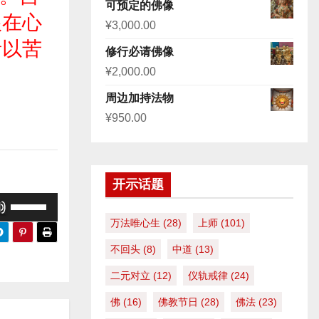
评分
5.00
可预定的佛像
&sol; 5
根在心
¥
3,000.00
者以苦
修行必请佛像
¥
2,000.00
周边加持法物
¥
950.00
开示话题
使
用
万法唯心生
(28)
上师
(101)
上
不回头
(8)
中道
(13)
/
二元对立
(12)
仪轨戒律
(24)
下
箭
佛
(16)
佛教节日
(28)
佛法
(23)