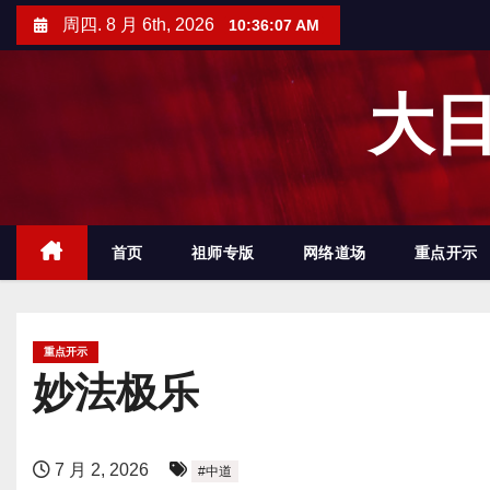
跳
周四. 8 月 6th, 2026
10:36:08 AM
至
内
大日
容
首页
祖师专版
网络道场
重点开示
重点开示
妙法极乐
7 月 2, 2026
#中道