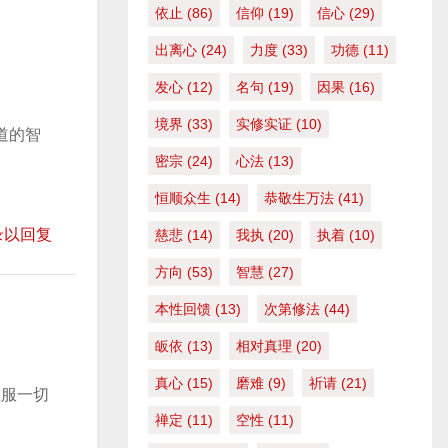
头
依止
(86)
信仰
(19)
信心
(29)
键
出离心
(24)
力度
(33)
功德
(11)
来
增
发心
(12)
名句
(19)
因果
(16)
高
境界
(33)
实修实证
(10)
道的智
或
密宗
(24)
心法
(13)
降
恒顺众生
(14)
恭敬生万法
(41)
低
音
录以回复
慈悲
(14)
我执
(20)
执着
(10)
量
方向
(53)
智慧
(27)
。
本性回馈
(13)
次第修法
(44)
皈依
(13)
相对真理
(20)
真心
(15)
磨难
(9)
祈请
(21)
胜服一切
禅定
(11)
空性
(11)