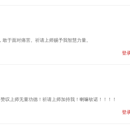
，敢于面对痛苦。祈请上师赐予我智慧力量。
登
喜赞叹上师无量功德！祈请上师加持我！喇嘛钦诺！！！！
登