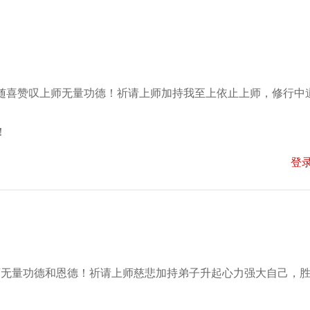
随喜赞叹上师无量功德！祈请上师加持我至上依止上师，修行中
！
登
师无量功德和恩德！祈请上师慈悲加持弟子升起心力强大自己，
！