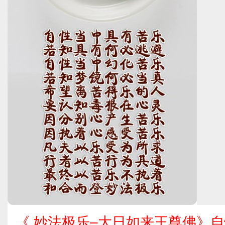
《 妙法极乐–大日如来王尊佛》