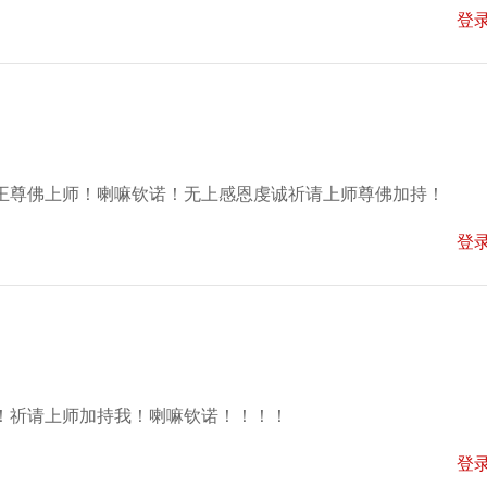
登
王尊佛上师！喇嘛钦诺！无上感恩虔诚祈请上师尊佛加持！
登
！祈请上师加持我！喇嘛钦诺！！！！
登