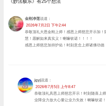
《妙法极乐》有25个想法
导
航
金刚净莲
说道：
2026年7月2日 下午2:44
恭敬顶礼大恩金刚上师！感恩上师慈悲开示加！
慧！愿解如来真实义！喇嘛钦诺！！！！
感恩上师慈悲加持护佑！时刻意念上师诸佛功德
jgyj
说道：
2026年7月5日 上午8:47
恭敬顶礼具恩上师慈悲开示！时刻随喜上
业障业力放大心量让业力失效！喇嘛钦诺