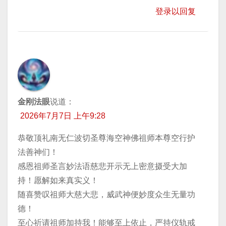
登录以回复
金刚法眼
说道：
2026年7月7日 上午9:28
恭敬顶礼南无仁波切圣尊海空神佛祖师本尊空行护
法善神们！
感恩祖师圣言妙法语慈悲开示无上密意摄受大加
持！愿解如来真实义！
随喜赞叹祖师大慈大悲，威武神便妙度众生无量功
德！
至心祈请祖师加持我！能够至上依止，严持仪轨戒