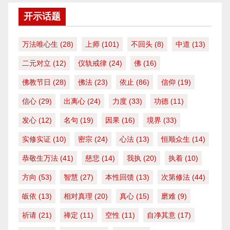
开示话题
万法唯心生
(28)
上师
(101)
不回头
(8)
中道
(13)
二元对立
(12)
仪轨戒律
(24)
佛
(16)
佛教节日
(28)
佛法
(23)
依止
(86)
信仰
(19)
信心
(29)
出离心
(24)
力度
(33)
功德
(11)
发心
(12)
名句
(19)
因果
(16)
境界
(33)
实修实证
(10)
密宗
(24)
心法
(13)
恒顺众生
(14)
恭敬生万法
(41)
慈悲
(14)
我执
(20)
执着
(10)
方向
(53)
智慧
(27)
本性回馈
(13)
次第修法
(44)
皈依
(13)
相对真理
(20)
真心
(15)
磨难
(9)
祈请
(21)
禅定
(11)
空性
(11)
自净其意
(17)