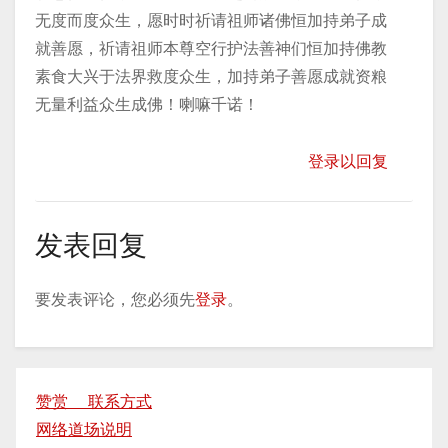
无度而度众生，愿时时祈请祖师诸佛恒加持弟子成
就善愿，祈请祖师本尊空行护法善神们恒加持佛教
素食大兴于法界救度众生，加持弟子善愿成就资粮
无量利益众生成佛！喇嘛千诺！
登录以回复
发表回复
要发表评论，您必须先
登录
。
赞赏 联系方式
网络道场说明