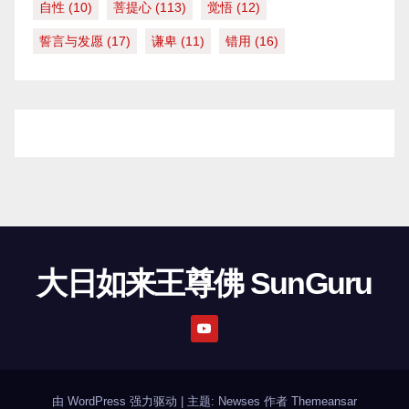
自性
(10)
菩提心
(113)
觉悟
(12)
誓言与发愿
(17)
谦卑
(11)
错用
(16)
大日如来王尊佛 SunGuru
由 WordPress 强力驱动
|
主题: Newses 作者
Themeansar