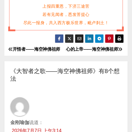
上报四重恩，下济三途苦
若有见闻者，悉发菩提心
尽此一报身，共入西方极乐世界，毗卢刹土！
开悟者——海空神佛祖师
心的上帝——海空神佛祖师
文
章
《大智者之歌——海空神佛祖师》有8个想
导
法
航
金刚瑜伽
说道：
2026年7月7日 上午3:14