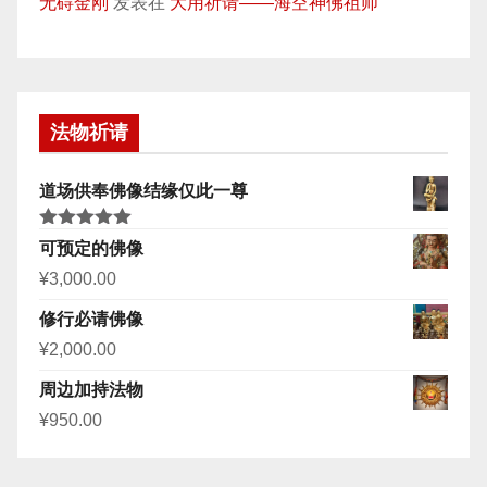
无碍金刚
发表在
大用祈请——海空神佛祖师
法物祈请
道场供奉佛像结缘仅此一尊
评分
5.00
可预定的佛像
&sol; 5
¥
3,000.00
修行必请佛像
¥
2,000.00
周边加持法物
¥
950.00