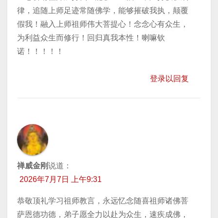
律，追随上师足迹常随佛学，能够摧破我执，颠覆
假我！融入上师祖师伟大菩提心！念念心有众生，
为利益众生而修行！回归真我本性！喇嘛钦
诺！！！！！
登录以回复
禅威金刚
说道：
2026年7月7日 上午9:31
恭敬顶礼学习祖师教言，永远忆念随喜祖师诸佛菩
萨恩德功德，弟子愿全力以赴为众生，速疾成佛，