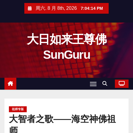
跳
周六. 8 月 8th, 2026
7:04:15 PM
至
内
容
大日如来王尊佛
SunGuru
祖师专版
大智者之歌——海空神佛祖
师