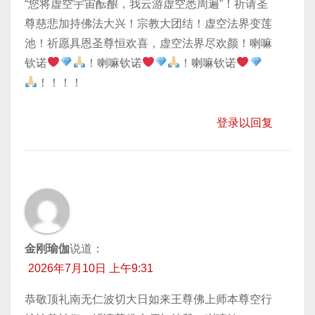
“您将虚空宇宙酝酿，我云游虚空悉周遍”！祈请圣
尊慈悲加持佛法大兴！宗教大团结！虚空法界变莲
池！祈愿具恩圣尊恒欢喜，虚空法界尽欢颜！喇嘛
钦诺
！喇嘛钦诺
！喇嘛钦诺
！！！！
登录以回复
金刚瑜伽
说道：
2026年7月10日 上午9:31
恭敬顶礼南无仁波切大日如来王尊佛上师本尊空行