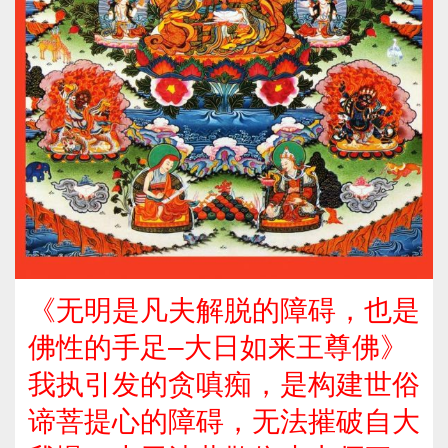
《无明是凡夫解脱的障碍，也是
佛性的手足–大日如来王尊佛》
我执引发的贪嗔痴，是构建世俗
谛菩提心的障碍，无法摧破自大