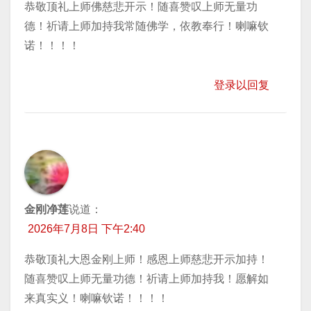
恭敬顶礼上师佛慈悲开示！随喜赞叹上师无量功
德！祈请上师加持我常随佛学，依教奉行！喇嘛钦
诺！！！！
登录以回复
金刚净莲
说道：
2026年7月8日 下午2:40
恭敬顶礼大恩金刚上师！感恩上师慈悲开示加持！
随喜赞叹上师无量功德！祈请上师加持我！愿解如
来真实义！喇嘛钦诺！！！！