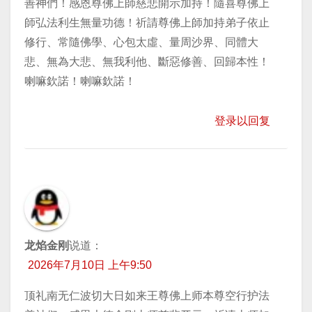
善神們！感恩尊佛上師慈悲開示加持！隨喜尊佛上
師弘法利生無量功德！祈請尊佛上師加持弟子依止
修行、常隨佛學、心包太虛、量周沙界、同體大
悲、無為大悲、無我利他、斷惡修善、回歸本性！
喇嘛欽諾！喇嘛欽諾！
登录以回复
龙焰金刚
说道：
2026年7月10日 上午9:50
顶礼南无仁波切大日如来王尊佛上师本尊空行护法