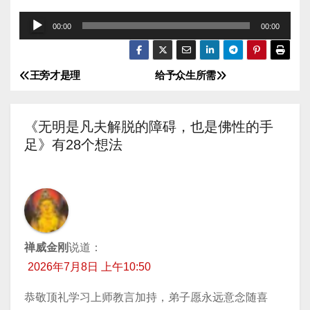
音
00:00
00:00
频
播
王旁才是理
给予众生所需
文
放
器
章
《无明是凡夫解脱的障碍，也是佛性的手
导
足》有28个想法
航
禅威金刚
说道：
2026年7月8日 上午10:50
恭敬顶礼学习上师教言加持，弟子愿永远意念随喜