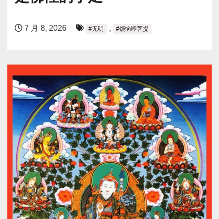
7 月 8, 2026
,
#无明
#烦恼即菩提