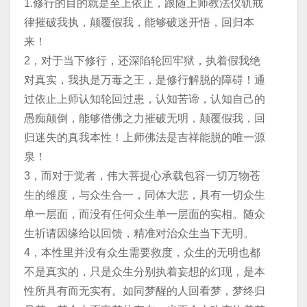
1.修行的目的就是至上依止，跟随上师教法仪轨戒
律摧破我执，颠覆假我，能够破迷开悟，回归本
来！
2，对于当下修行，还深陷轮回牢狱，执着假我绝
对真实，我执是万毒之王，是修行解脱的障碍！通
过依止上师认知轮回过患，认知苦谛，认知自己的
愚痴颠倒，能够借佛之力摧破无明，颠覆假我，回
归迷失的真我本性！上师佛法是吉祥能脱的唯一源
泉！
3，而对于觉者，伟大菩提心承载包容一切万物苍
生的维度，与众生合一，同体大悲，具有一切众生
单一层面，而没有任何众生单一层面的实相。随众
生祈请因缘给以回馈，精准对治众生当下无明。
4，本性里并没有众生需要救度，众生的无明也都
不是真实的，只是众生分别执着妄想的幻现，是本
性所具有而无实有。如同梦醒的人回看梦，梦终归