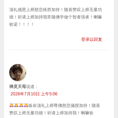
顶礼感恩上师慈悲殊胜加持！随喜赞叹上师无量功
德！祈请上师加持我常随佛学做个智者强者！喇嘛
钦诺！！！！
登录以回复
禅灵天母
说道：
2026年7月10日 上午5:06
皈命顶礼上师尊佛慈悲攝授加持！随喜
赞叹上师无量功德！祈请上师加持我！喇嘛钦