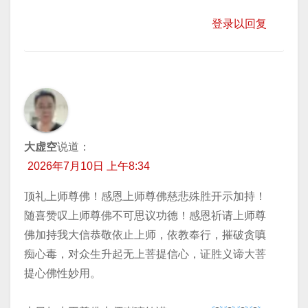
登录以回复
大虚空
说道：
2026年7月10日 上午8:34
顶礼上师尊佛！感恩上师尊佛慈悲殊胜开示加持！
随喜赞叹上师尊佛不可思议功德！感恩祈请上师尊
佛加持我大信恭敬依止上师，依教奉行，摧破贪嗔
痴心毒，对众生升起无上菩提信心，证胜义谛大菩
提心佛性妙用。