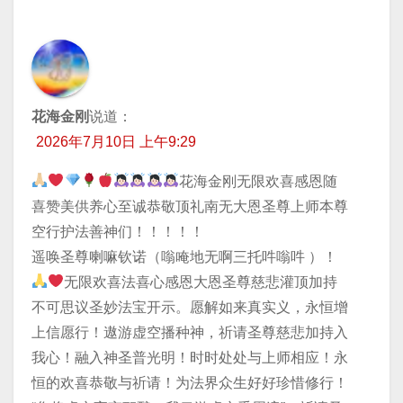
花海金刚
说道：
2026年7月10日 上午9:29
花海金刚无限欢喜感恩随
喜赞美供养心至诚恭敬顶礼南无大恩圣尊上师本尊
空行护法善神们！！！！！
遥唤圣尊喇嘛钦诺（嗡唵地无啊三托吽嗡吽 ）！
无限欢喜法喜心感恩大恩圣尊慈悲灌顶加持
不可思议圣妙法宝开示。愿解如来真实义，永恒增
上信愿行！遨游虚空播种神，祈请圣尊慈悲加持入
我心！融入神圣普光明！时时处处与上师相应！永
恒的欢喜恭敬与祈请！为法界众生好好珍惜修行！