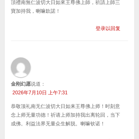
頂禮南無仁波切大日如來王尊佛上師，祈請上師三
寶加持我，喇嘛欽諾！
登录以回复
金刚幻愿
说道：
2026年7月10日 上午7:31
恭敬顶礼南无仁波切大日如来王尊佛上师！时刻意
念上师无量功德！祈请上师加持我出离轮回，当下
成佛。利益法界无量众生解脱。喇嘛钦诺！