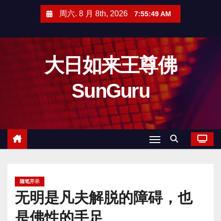
跳
周六. 8 月 8th, 2026
7:55:51 AM
至
内
容
大日如来王尊佛
SunGuru
随笔开示
无明是凡夫解脱的障碍，也
是佛性的手足